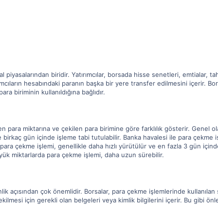
piyasalarından biridir. Yatırımcılar, borsada hisse senetleri, emtialar, tahvi
mcıların hesabındaki paranın başka bir yere transfer edilmesini içerir. 
ra biriminin kullanıldığına bağlıdır.
 para miktarına ve çekilen para birimine göre farklılık gösterir. Genel o
 birkaç gün içinde işleme tabi tutulabilir. Banka havalesi ile para çekme i
 para çekme işlemi, genellikle daha hızlı yürütülür ve en fazla 3 gün için
yük miktarlarda para çekme işlemi, daha uzun sürebilir.
ik açısından çok önemlidir. Borsalar, para çekme işlemlerinde kullanılan 
ekilmesi için gerekli olan belgeleri veya kimlik bilgilerini içerir. Bu gibi ö