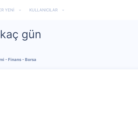
ER YENI
KULLANICILAR
 kaç gün
i - Finans - Borsa