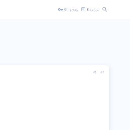
Giriş yap
Kayıt ol
#1