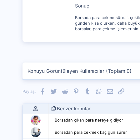
Sonuç
Borsada para çekme süresi, çekilen
günden kısa olurken, daha büyük m
borsalar, para çekme işlemlerinin g
Konuyu Görüntüleyen Kullanıcılar (Toplam:0)
Facebook
Twitter
Reddit
Pinterest
Tumblr
WhatsApp
E-posta
Link
Paylaş:
Benzer konular
Borsadan çıkan para nereye gidiyor
Borsadan para çekmek kaç gün sürer