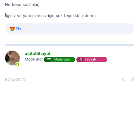
Herkese selamlar,
İlginiz ve yardımlarınız için çok teşekkür ederim.
R
Ebru
e
a
c
t
i
acitatlihayat
o
Moderator
Moderator
BaYaN
n
s
:
6 Ağu 2023
#2