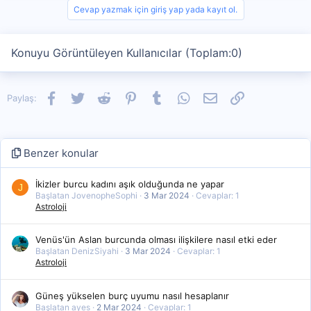
Cevap yazmak için giriş yap yada kayıt ol.
Konuyu Görüntüleyen Kullanıcılar (Toplam:0)
Facebook
Twitter
Reddit
Pinterest
Tumblr
WhatsApp
E-posta
Link
Paylaş:
Benzer konular
İkizler burcu kadını aşık olduğunda ne yapar
J
Başlatan JovenopheSophi
3 Mar 2024
Cevaplar: 1
Astroloji
Venüs'ün Aslan burcunda olması ilişkilere nasıl etki eder
Başlatan DenizSiyahi
3 Mar 2024
Cevaplar: 1
Astroloji
Güneş yükselen burç uyumu nasıl hesaplanır
Başlatan ayes
2 Mar 2024
Cevaplar: 1