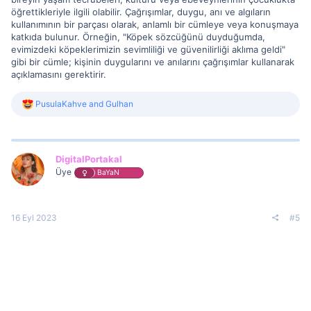
öğrettikleriyle ilgili olabilir. Çağrışımlar, duygu, anı ve algıların
kullanımının bir parçası olarak, anlamlı bir cümleye veya konuşmaya
katkıda bulunur. Örneğin, "Köpek sözcüğünü duyduğumda,
evimizdeki köpeklerimizin sevimliliği ve güvenilirliği aklıma geldi"
gibi bir cümle; kişinin duygularını ve anılarını çağrışımlar kullanarak
açıklamasını gerektirir.
R
PusulaKahve
and
Gulhan
e
a
c
t
i
DigitalPortakal
o
Üye
BaYaN
n
s
:
16 Eyl 2023
#5