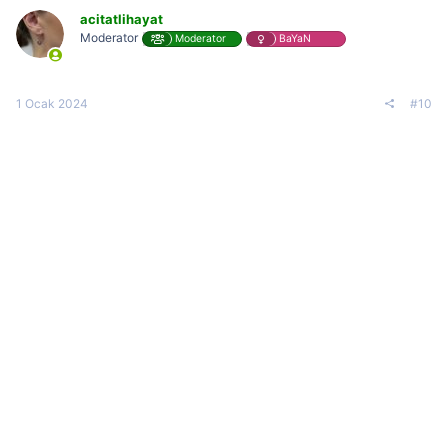
acitatlihayat
Moderator
Moderator
BaYaN
1 Ocak 2024
#10