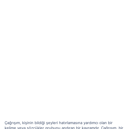
Çağrışım, kişinin bildiği şeyleri hatırlamasına yardımcı olan bir
kelime veya sözcükler grubunu andıran bir kavramdır. Çağrışım, bir