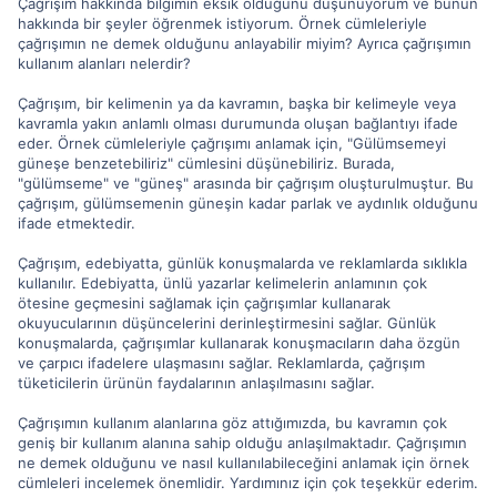
Çağrışım hakkında bilgimin eksik olduğunu düşünüyorum ve bunun
hakkında bir şeyler öğrenmek istiyorum. Örnek cümleleriyle
çağrışımın ne demek olduğunu anlayabilir miyim? Ayrıca çağrışımın
kullanım alanları nelerdir?
Çağrışım, bir kelimenin ya da kavramın, başka bir kelimeyle veya
kavramla yakın anlamlı olması durumunda oluşan bağlantıyı ifade
eder. Örnek cümleleriyle çağrışımı anlamak için, "Gülümsemeyi
güneşe benzetebiliriz" cümlesini düşünebiliriz. Burada,
"gülümseme" ve "güneş" arasında bir çağrışım oluşturulmuştur. Bu
çağrışım, gülümsemenin güneşin kadar parlak ve aydınlık olduğunu
ifade etmektedir.
Çağrışım, edebiyatta, günlük konuşmalarda ve reklamlarda sıklıkla
kullanılır. Edebiyatta, ünlü yazarlar kelimelerin anlamının çok
ötesine geçmesini sağlamak için çağrışımlar kullanarak
okuyucularının düşüncelerini derinleştirmesini sağlar. Günlük
konuşmalarda, çağrışımlar kullanarak konuşmacıların daha özgün
ve çarpıcı ifadelere ulaşmasını sağlar. Reklamlarda, çağrışım
tüketicilerin ürünün faydalarının anlaşılmasını sağlar.
Çağrışımın kullanım alanlarına göz attığımızda, bu kavramın çok
geniş bir kullanım alanına sahip olduğu anlaşılmaktadır. Çağrışımın
ne demek olduğunu ve nasıl kullanılabileceğini anlamak için örnek
cümleleri incelemek önemlidir. Yardımınız için çok teşekkür ederim.