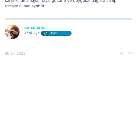
karşılıklı anlamaya, hayal gücüne ve duygusal bağlara sahip
olmalarını sağlayabilir.
karizmator
Yeni Üye
BaY
20 Eki 2023
#7