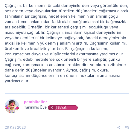
Çağrışım, bir kelimenin önceki deneyimlerden veya görüntülerden,
seslerden veya duygulardan türetilen düşünceleri çağırması olarak
tanımlanır. Bir çağrışım, hedeflenen kelimenin anlamının çoğu
zaman temel anlamından farklı olabileceği anlamsal bir bağımsızlık
arz edebilir. Örneğin, bir kar tanesi çağrışımı, soğukluğu veya
masumiyeti çağırabilir. Çağrışım, insanların kişisel deneyimlerini
veya beklentilerini bir kelimeye bağlayarak, önceki deneyimlerinin
etkisi ile kelimenin yüklenmiş anlamını arttırır. Çağrışımın kullanımı,
üretkenlik ve kreativiteyi arttırır. Bir çağrışımın kullanımı,
konuşmacının duygu ve düşüncelerini aktarmasına yardımcı olur.
Çağrışım, edebi metinlerde çok önemli bir yere sahiptir, çünkü
çağrışım, konuşmacının anlatımını renklendirir ve okurun zihninde
daha derin düşünceler uyandırır. Ayrıca, çağrışım, okura,
konuşmacının düşüncelerinin en önemli noktalarını anlamasına
yardımcı olur.
pembikeller
Tanınmış Üye
BaYaN
29 Kas 2023
#9