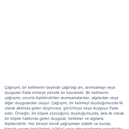
Çağrışım, bir kelimenin beyinde çağırdığı anı, anımsamayı veya
duyguları ifade etmeye yönelik bir kavramdır. Bir kelimenin
çağrışımı, onunla ilişkilendirilen anımsamalardan, algılardan veya
diğer duygulardan oluşur. Çağrışım, bir kelimeyi duyduğumuzda ilk
olarak aklımıza gelen düşünceyi, görüntüyü veya duyguyu ifade
eder. Örneğin, bir köpek sözcüğünü duyduğumuzda, akla ilk olarak
bir köpek hakkında gelen duygular, bellekler ve algılarla
ilişkilendirilir. Her bireyin kendi çağrışımları olabilir ve bunlar,
bireyin yaşam tecrübeleri, kültürü veya ebeveynlerinin çocuklukta