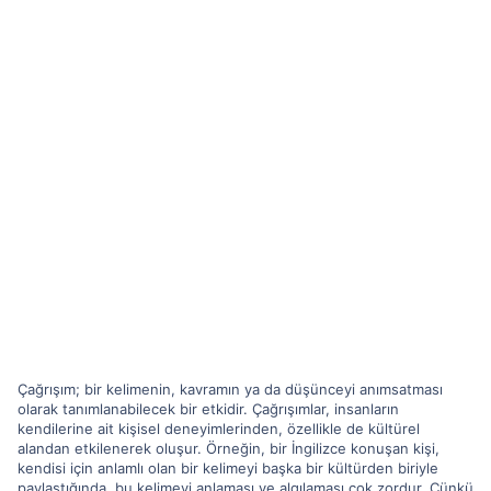
Çağrışım; bir kelimenin, kavramın ya da düşünceyi anımsatması
olarak tanımlanabilecek bir etkidir. Çağrışımlar, insanların
kendilerine ait kişisel deneyimlerinden, özellikle de kültürel
alandan etkilenerek oluşur. Örneğin, bir İngilizce konuşan kişi,
kendisi için anlamlı olan bir kelimeyi başka bir kültürden biriyle
paylaştığında, bu kelimeyi anlaması ve algılaması çok zordur. Çünkü