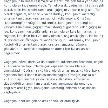
Çağrışım, dilbilimsel çalışmalar ve literatürde çok fazla yer tutan bir
konu olarak incelenmektedir. Temel olarak, çağrışımın iki ana çeşidi
olarak belirtilmektedir: tam olarak çağrışım ve yakın çağrışım. Tam
olarak çağrışım, bir sözcük ya da ifadeyi, konuşanın kastettiği
anlamın tam olarak karşılanması için kullanmaktır. Örneğin,
“kahverengi” sözcüğünü kullanmak, konuşanın herhangi bir
kavramı tam olarak çağrıştırmak istediğini gösterir. Yakın çağrışım
ise, konuşanın kastettiği anlamın tam olarak karşılanmamasına
rağmen, iletişimin hızlı ve kolay olmasını sağlamak için kullanılan bir
dil yöntemidir. Örneğin, “siyah” sözcüğünü kullanmak, konuşanın
kastettiği anlamın tam olarak karşılanmamasına rağmen,
gökyüzünün karanlık olduğunu anlatmak için kullanılan bir
çağrışımdır.
Çağrışım, sözcüklerin ya da ifadelerin kullanımının ötesinde, çeşitli
kültürlerde ve toplumlarda çok kapsamlı bir şekilde ele
alınmaktadır. Çağrışımın kültürel olarak anlaşılması, kültürel bakış
açılarının farklılıklarının anlaşılmasını sağlar. Örneğin, başka bir
kültürün aynı sözcük ya da ifadeyi kullanırken, konuşanın
düşündüğü anlamın tam olarak karşılanmaması durumunda,
çağrışım aracılığıyla, konuşanın kastettiği anlamın anlaşılmasını
sağlayabilir.
Çağrışım, özellikle çok anlamlı sözcükler aracılığıyla