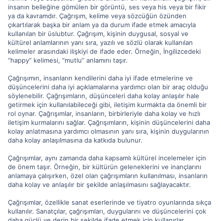
insanın belleğine gömülen bir görüntü, ses veya his veya bir fikir
ya da kavramdır. Çağrışım, kelime veya sözcüğün özünden
çıkartılarak başka bir anlam ya da durum ifade etmek amacıyla
kullanılan bir üslubtur. Çağrışım, kişinin duygusal, sosyal ve
kültürel anlamlarının yanı sıra, yazılı ve sözlü olarak kullanılan
kelimeler arasındaki ilişkiyi de ifade eder. Örneğin, İngilizcedeki
“happy” kelimesi, “mutlu” anlamını taşır.
Çağrışımın, insanların kendilerini daha iyi ifade etmelerine ve
düşüncelerini daha iyi açıklamalarına yardımcı olan bir araç olduğu
söylenebilir. Çağrışımların, düşünceleri daha kolay anlaşılır hale
getirmek için kullanılabileceği gibi, iletişim kurmakta da önemli bir
rol oynar. Çağrışımlar, insanların, birbirleriyle daha kolay ve hızlı
iletişim kurmalarını sağlar. Çağrışımların, kişinin düşüncelerini daha
kolay anlatmasına yardımcı olmasının yanı sıra, kişinin duygularının
daha kolay anlaşılmasına da katkıda bulunur.
Çağrışımlar, aynı zamanda daha kapsamlı kültürel incelemeler için
de önem taşır. Örneğin, bir kültürün geleneklerini ve inançlarını
anlamaya çalışırken, özel olan çağrışımların kullanılması, insanların
daha kolay ve anlaşılır bir şekilde anlaşılmasını sağlayacaktır.
Çağrışımlar, özellikle sanat eserlerinde ve tiyatro oyunlarında sıkça
kullanılır. Sanatçılar, çağrışımları, duygularını ve düşüncelerini çok
daha güçlü ve derin bir şekilde ifade etmek için kullanırlar.