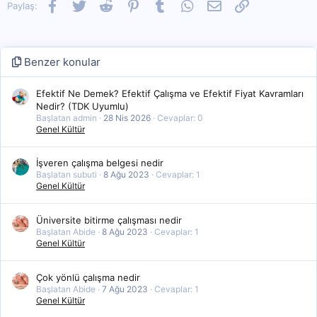
Facebook
Twitter
Reddit
Pinterest
Tumblr
WhatsApp
E-posta
Link
Paylaş:
Benzer konular
Efektif Ne Demek? Efektif Çalışma ve Efektif Fiyat Kavramları
Nedir? (TDK Uyumlu)
Başlatan admin
28 Nis 2026
Cevaplar: 0
Genel Kültür
İşveren çalışma belgesi nedir
Başlatan subuti
8 Ağu 2023
Cevaplar: 1
Genel Kültür
Üniversite bitirme çalışması nedir
Başlatan Abide
8 Ağu 2023
Cevaplar: 1
Genel Kültür
Çok yönlü çalışma nedir
Başlatan Abide
7 Ağu 2023
Cevaplar: 1
Genel Kültür