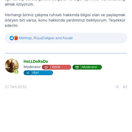
almak istiyorum.
Herhangi biriniz çalışma ruhsatı hakkında bilgisi olan ve paylaşmak
isteyen biri varsa, konu hakkında yardımınızı bekliyorum. Teşekkür
ederim.
R
Mehtap
,
RüyaDalgası
and
Asude
e
a
c
t
i
HeLLDoRaDo
o
Moderator
Yetkili
Moderator
n
BaY
s
:
31 Tem 2023
#2