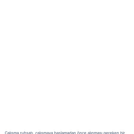
Çalışma ruhsatı, çalışmaya başlamadan önce alınması gereken bir