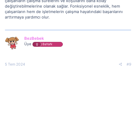
çalışanların çalışma sürelerini ve koşullarını daha kolay
değiştirebilmelerine olanak sağlar. Fonksiyonel esneklik, hem
çalışanların hem de işletmelerin çalışma hayatındaki başarılarını
arttırmaya yardımcı olur.
BezBebek
Üye
BaYaN
5 Tem 2024
#9