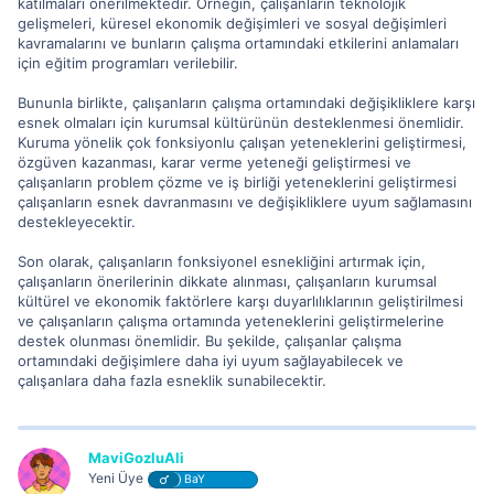
katılmaları önerilmektedir. Örneğin, çalışanların teknolojik
gelişmeleri, küresel ekonomik değişimleri ve sosyal değişimleri
kavramalarını ve bunların çalışma ortamındaki etkilerini anlamaları
için eğitim programları verilebilir.
Bununla birlikte, çalışanların çalışma ortamındaki değişikliklere karşı
esnek olmaları için kurumsal kültürünün desteklenmesi önemlidir.
Kuruma yönelik çok fonksiyonlu çalışan yeteneklerini geliştirmesi,
özgüven kazanması, karar verme yeteneği geliştirmesi ve
çalışanların problem çözme ve iş birliği yeteneklerini geliştirmesi
çalışanların esnek davranmasını ve değişikliklere uyum sağlamasını
destekleyecektir.
Son olarak, çalışanların fonksiyonel esnekliğini artırmak için,
çalışanların önerilerinin dikkate alınması, çalışanların kurumsal
kültürel ve ekonomik faktörlere karşı duyarlılıklarının geliştirilmesi
ve çalışanların çalışma ortamında yeteneklerini geliştirmelerine
destek olunması önemlidir. Bu şekilde, çalışanlar çalışma
ortamındaki değişimlere daha iyi uyum sağlayabilecek ve
çalışanlara daha fazla esneklik sunabilecektir.
MaviGozluAli
Yeni Üye
BaY