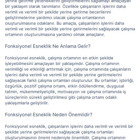
yerine getirme yeteneklerini geliştirmelerini sağlamayı amaçlayan
bir yaklaşım olarak tanımlanır. Özellikle çalışanların işlerini daha
verimli ve verimli bir şekilde yerine getirme becerilerini
geliştirmelerine yardımcı olacak çalışma ortamlarının
oluşturulmasına odaklanır. Bu amaçla, çalışanların işlerini daha
verimli ve verimli bir şekilde yerine getirmelerini sağlayacak çalışma
ortamının oluşturulmasına yardımcı olmak amaçlanır.
Fonksiyonel Esneklik Ne Anlama Gelir?
Fonksiyonel esneklik, çalışma ortamının en etkin şekilde
işleyebilmesini amaçlayan bir yaklaşımdır. Çalışma ortamının
verimliliği ve etkinliği arttırmak için, çalışma ortamında çalışanların
işlerini daha verimli ve verimli bir şekilde yerine getirmelerini
sağlayacak farklı çalışma ortamları oluşturulur. Bu ortamlar; işbirliği,
özgürlük, pozitif çalışma ortamı, etkin ödüllendirme, duygusal
tatmin, mükemmeliyetçilik, motivasyon ve çalışma ortamında iş
süreçlerinin sürekli geliştirilmesi gibi çalışma ortamı odaklı
yaklaşımlarla geliştirilir.
Fonksiyonel Esneklik Neden Önemlidir?
Fonksiyonel esneklik, çalışanların işlerini daha verimli ve verimli bir
şekilde yerine getirmelerini sağlayacak çalışma ortamları
oluşturulmasının önemi nedeniyle önemlidir. Çalışma ortamının