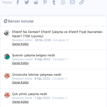
Facebook
Twitter
Reddit
Pinterest
Tumblr
WhatsApp
E-posta
Link
Paylaş:
Benzer konular
Efektif Ne Demek? Efektif Çalışma ve Efektif Fiyat Kavramları
Nedir? (TDK Uyumlu)
Başlatan admin
28 Nis 2026
Cevaplar: 0
Genel Kültür
İşveren çalışma belgesi nedir
Başlatan subuti
8 Ağu 2023
Cevaplar: 1
Genel Kültür
Üniversite bitirme çalışması nedir
Başlatan Abide
8 Ağu 2023
Cevaplar: 1
Genel Kültür
Çok yönlü çalışma nedir
Başlatan Abide
7 Ağu 2023
Cevaplar: 1
Genel Kültür