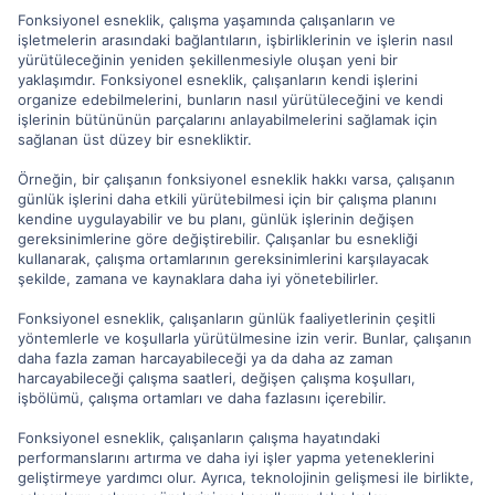
Fonksiyonel esneklik, çalışma yaşamında çalışanların ve
işletmelerin arasındaki bağlantıların, işbirliklerinin ve işlerin nasıl
yürütüleceğinin yeniden şekillenmesiyle oluşan yeni bir
yaklaşımdır. Fonksiyonel esneklik, çalışanların kendi işlerini
organize edebilmelerini, bunların nasıl yürütüleceğini ve kendi
işlerinin bütününün parçalarını anlayabilmelerini sağlamak için
sağlanan üst düzey bir esnekliktir.
Örneğin, bir çalışanın fonksiyonel esneklik hakkı varsa, çalışanın
günlük işlerini daha etkili yürütebilmesi için bir çalışma planını
kendine uygulayabilir ve bu planı, günlük işlerinin değişen
gereksinimlerine göre değiştirebilir. Çalışanlar bu esnekliği
kullanarak, çalışma ortamlarının gereksinimlerini karşılayacak
şekilde, zamana ve kaynaklara daha iyi yönetebilirler.
Fonksiyonel esneklik, çalışanların günlük faaliyetlerinin çeşitli
yöntemlerle ve koşullarla yürütülmesine izin verir. Bunlar, çalışanın
daha fazla zaman harcayabileceği ya da daha az zaman
harcayabileceği çalışma saatleri, değişen çalışma koşulları,
işbölümü, çalışma ortamları ve daha fazlasını içerebilir.
Fonksiyonel esneklik, çalışanların çalışma hayatındaki
performanslarını artırma ve daha iyi işler yapma yeteneklerini
geliştirmeye yardımcı olur. Ayrıca, teknolojinin gelişmesi ile birlikte,