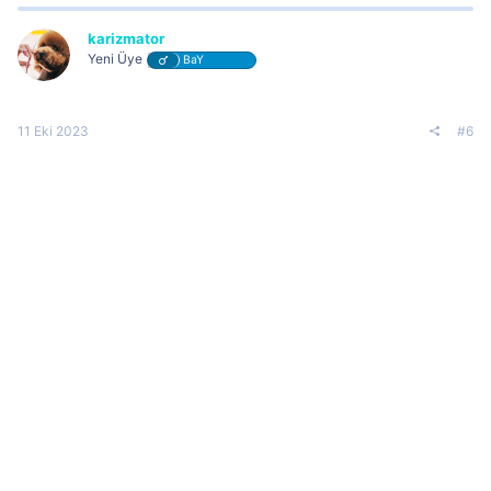
karizmator
Yeni Üye
BaY
11 Eki 2023
#6