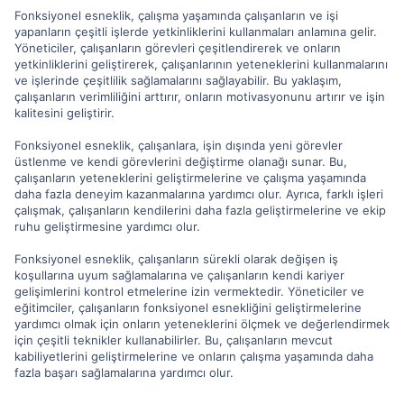
Fonksiyonel esneklik, çalışma yaşamında çalışanların ve işi
yapanların çeşitli işlerde yetkinliklerini kullanmaları anlamına gelir.
Yöneticiler, çalışanların görevleri çeşitlendirerek ve onların
yetkinliklerini geliştirerek, çalışanlarının yeteneklerini kullanmalarını
ve işlerinde çeşitlilik sağlamalarını sağlayabilir. Bu yaklaşım,
çalışanların verimliliğini arttırır, onların motivasyonunu artırır ve işin
kalitesini geliştirir.
Fonksiyonel esneklik, çalışanlara, işin dışında yeni görevler
üstlenme ve kendi görevlerini değiştirme olanağı sunar. Bu,
çalışanların yeteneklerini geliştirmelerine ve çalışma yaşamında
daha fazla deneyim kazanmalarına yardımcı olur. Ayrıca, farklı işleri
çalışmak, çalışanların kendilerini daha fazla geliştirmelerine ve ekip
ruhu geliştirmesine yardımcı olur.
Fonksiyonel esneklik, çalışanların sürekli olarak değişen iş
koşullarına uyum sağlamalarına ve çalışanların kendi kariyer
gelişimlerini kontrol etmelerine izin vermektedir. Yöneticiler ve
eğitimciler, çalışanların fonksiyonel esnekliğini geliştirmelerine
yardımcı olmak için onların yeteneklerini ölçmek ve değerlendirmek
için çeşitli teknikler kullanabilirler. Bu, çalışanların mevcut
kabiliyetlerini geliştirmelerine ve onların çalışma yaşamında daha
fazla başarı sağlamalarına yardımcı olur.