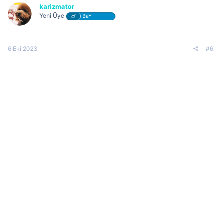
karizmator
Yeni Üye
BaY
6 Eki 2023
#6