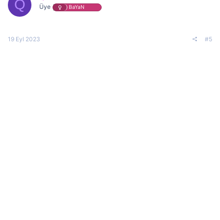
Q
Üye
BaYaN
19 Eyl 2023
#5