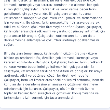
çalışması olarak tanımlanabilir. Bu tür etkinlikler, özellikle çok
katmanlı, karmaşık veya kararsız konuların ele alınması için çok
kullanışlıdır. Çalıştaylar, üretkenlik ve karar verme becerilerini
geliştirmek için çok yararlıdır. Bir çalıştayın amacı, toplanan
katılımcıların süreçleri ve çözümleri konuşmaları ve tartışmalarına
izin vermektir. Bu süreç, farklı perspektifleri bir araya getirerek,
etkili ve bütünsel çözümler üretmeyi hedefler. Ayrıca, çalıştaylar,
katılımcılar arasındaki etkileşimi ve yaratıcı düşünceyi arttırmak için
yararlanılan bir araçtır. Çalıştaylar, katılımcıların konuları daha
derinlemesine anlamaya ve çözümleri üretmeye odaklanmasını
sağlar.
Bir çalıştayın temel amacı, katılımcıların çözüm üretmek üzere
birlikte çalışmalarıdır. Bu, özellikle çok katmanlı, karmaşık veya
kararsız konularda kullanışlıdır. Çalıştaylar, katılımcıların üretkenlik
ve karar verme becerilerini geliştirmek için çok yararlıdır. Bir
çalıştayda, katılımcıların farklı perspektifleri ve görüşleri bir araya
getirerek, etkili ve bütünsel çözümler üretmeyi hedefler.
Çalıştaylar, hem katılımcılar arasındaki etkileşimi arttırmak, hem de
konuları daha derinlemesine anlamaya ve çözümleri üretmeye
odaklanmak için kullanılır. Çalıştaylar, çözüm üretmek üzere
toplanan katılımcıların süreçleri ve çözümleri konuşmalarına ve
tartışmalarına izin vermek için tasarlanmışlardır.