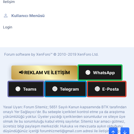
İletişim
Kullanıcı Menüsü
Login
Forum software by XenForo™
© 2010-2019 XenForo Ltd.
🟢
📢 REKLAM VE İLETIŞIM
WhatsApp
🟣
🔵
🔴
Teams
Telegram
E-Posta
Yasal Uyarı: Forum Sitemiz; 5651 Sayılı Kanun kapsamında BTK tarafından
onaylı Yer Sağlayıcı'dır. Bu sebeple içerikleri kontrol etme ya da araştırma
yükümlülüğü yoktur. Üyeler yazdığı içeriklerden sorumludur ve siteye üye
olmak ile bu sorumluluğu kabul etmiş sayılırlar. Sitemiz kar amacı gütmez,
ücretsiz bilgi paylaşım merkezidir. Hukuka ve mevzuata aykırı olduğunu
düşündüğünüz içeriği
forumhizmeti@gmail.com
adresi ile iletişime geçerek