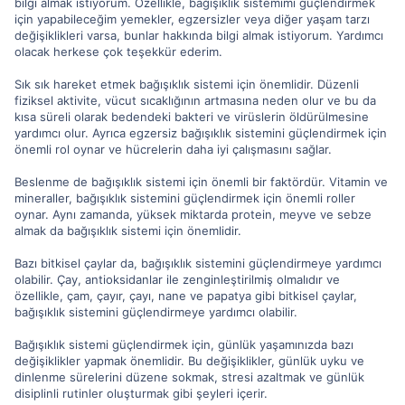
bilgi almak istiyorum. Özellikle, bağışıklık sistemimi güçlendirmek
için yapabileceğim yemekler, egzersizler veya diğer yaşam tarzı
değişiklikleri varsa, bunlar hakkında bilgi almak istiyorum. Yardımcı
olacak herkese çok teşekkür ederim.
Sık sık hareket etmek bağışıklık sistemi için önemlidir. Düzenli
fiziksel aktivite, vücut sıcaklığının artmasına neden olur ve bu da
kısa süreli olarak bedendeki bakteri ve virüslerin öldürülmesine
yardımcı olur. Ayrıca egzersiz bağışıklık sistemini güçlendirmek için
önemli rol oynar ve hücrelerin daha iyi çalışmasını sağlar.
Beslenme de bağışıklık sistemi için önemli bir faktördür. Vitamin ve
mineraller, bağışıklık sistemini güçlendirmek için önemli roller
oynar. Aynı zamanda, yüksek miktarda protein, meyve ve sebze
almak da bağışıklık sistemi için önemlidir.
Bazı bitkisel çaylar da, bağışıklık sistemini güçlendirmeye yardımcı
olabilir. Çay, antioksidanlar ile zenginleştirilmiş olmalıdır ve
özellikle, çam, çayır, çayı, nane ve papatya gibi bitkisel çaylar,
bağışıklık sistemini güçlendirmeye yardımcı olabilir.
Bağışıklık sistemi güçlendirmek için, günlük yaşamınızda bazı
değişiklikler yapmak önemlidir. Bu değişiklikler, günlük uyku ve
dinlenme sürelerini düzene sokmak, stresi azaltmak ve günlük
disiplinli rutinler oluşturmak gibi şeyleri içerir.