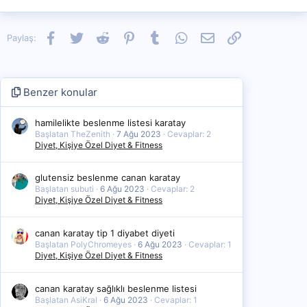
Facebook
Twitter
Reddit
Pinterest
Tumblr
WhatsApp
E-posta
Link
Paylaş:
Benzer konular
hamilelikte beslenme listesi karatay
Başlatan TheZenith
7 Ağu 2023
Cevaplar: 2
Diyet, Kişiye Özel Diyet & Fitness
glutensiz beslenme canan karatay
Başlatan subuti
6 Ağu 2023
Cevaplar: 2
Diyet, Kişiye Özel Diyet & Fitness
canan karatay tip 1 diyabet diyeti
Başlatan PolyChromeyes
6 Ağu 2023
Cevaplar: 1
Diyet, Kişiye Özel Diyet & Fitness
canan karatay sağlıklı beslenme listesi
Başlatan AsiKral
6 Ağu 2023
Cevaplar: 1