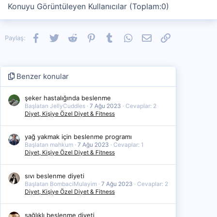
Konuyu Görüntüleyen Kullanıcılar (Toplam:0)
:
Facebook
Twitter
Reddit
Pinterest
Tumblr
WhatsApp
E-posta
Link
Paylaş:
Benzer konular
şeker hastalığında beslenme
Başlatan JellyCuddles
7 Ağu 2023
Cevaplar: 2
Diyet, Kişiye Özel Diyet & Fitness
yağ yakmak için beslenme programı
Başlatan mahkum
7 Ağu 2023
Cevaplar: 1
Diyet, Kişiye Özel Diyet & Fitness
sıvı beslenme diyeti
Başlatan BombaciMulayim
7 Ağu 2023
Cevaplar: 2
Diyet, Kişiye Özel Diyet & Fitness
sağlıklı beslenme diyeti