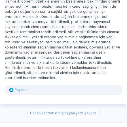
Hamilelik dönemi özellikle annenin beslenmesi bakımından önemli
bir süreçtir. Annenin beslenmesi hem kendi sağlığı için, hem de
bebeğin doğumdan sonra sağlıklı bir şekilde gelişmesi için
önemlidir. Hamilelik döneminde sağlıklı beslenmek için; bol
miktarda sebze ve meyve tüketilmeli, proteinlerin hayvansal
kaynaklı olarak alınmasına dikkat edilmeli, karbonhidratların
özellikle tam tahılları tercih edilmeli, süt ve süt ürünlerinin alımına
dikkat edilmeli, yeterli oranda yağ alımının sağlanması için yağlı
tohumlar ve zeytinyağı tercih edilmeli, sınırlandırılmış oranda
kolesterol alımının sağlanmasına dikkat edilmeli, doymuş yağlar ve
doymamış yağlar arasındaki dengenin sağlanmasına özen
gösterilmeli, yeterli miktarda su tüketilmeli, kafein alımı
sınırlandırılmalı ve sık aralıklarla küçük yemekler tüketilmelidir.
Hamilelik döneminde besin takviyeleri kullanılmasına özen
gösterilmeli, vitamin ve mineral alımları için doktorunuz ile
koordineli hareket edilmelidir.
R
Reyhan
e
a
c
t
i
Cevap yazmak için giriş yap yada kayıt ol.
o
n
s