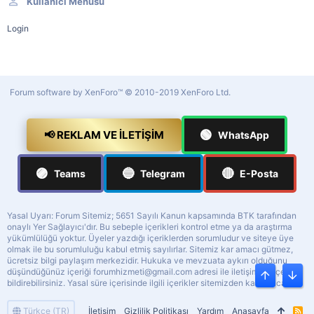
Kullanıcı Menüsü
Login
Forum software by XenForo™
© 2010-2019 XenForo Ltd.
🟢
📢 REKLAM VE İLETIŞIM
WhatsApp
🟣
🔵
🔴
Teams
Telegram
E-Posta
Yasal Uyarı: Forum Sitemiz; 5651 Sayılı Kanun kapsamında BTK tarafından
onaylı Yer Sağlayıcı'dır. Bu sebeple içerikleri kontrol etme ya da araştırma
yükümlülüğü yoktur. Üyeler yazdığı içeriklerden sorumludur ve siteye üye
olmak ile bu sorumluluğu kabul etmiş sayılırlar. Sitemiz kar amacı gütmez,
ücretsiz bilgi paylaşım merkezidir. Hukuka ve mevzuata aykırı olduğunu
düşündüğünüz içeriği
forumhizmeti@gmail.com
adresi ile iletişime geçerek
Üst
Alt
bildirebilirsiniz. Yasal süre içerisinde ilgili içerikler sitemizden kaldırılacaktır.
Türkçe (TR)
İletişim
Gizlilik Politikası
Yardım
Anasayfa
R