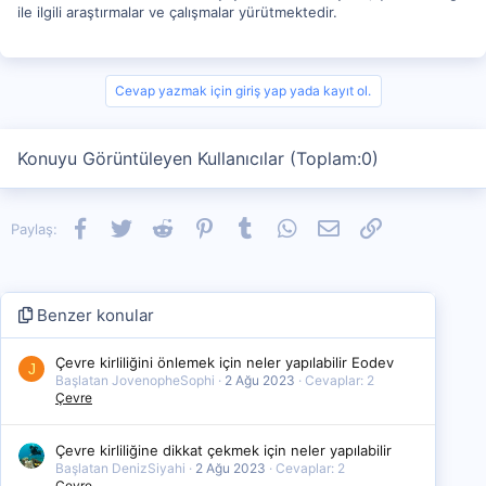
ile ilgili araştırmalar ve çalışmalar yürütmektedir.
Cevap yazmak için giriş yap yada kayıt ol.
Konuyu Görüntüleyen Kullanıcılar (Toplam:0)
Facebook
Twitter
Reddit
Pinterest
Tumblr
WhatsApp
E-posta
Link
Paylaş:
Benzer konular
Çevre kirliliğini önlemek için neler yapılabilir Eodev
J
Başlatan JovenopheSophi
2 Ağu 2023
Cevaplar: 2
Çevre
Çevre kirliliğine dikkat çekmek için neler yapılabilir
Başlatan DenizSiyahi
2 Ağu 2023
Cevaplar: 2
Çevre