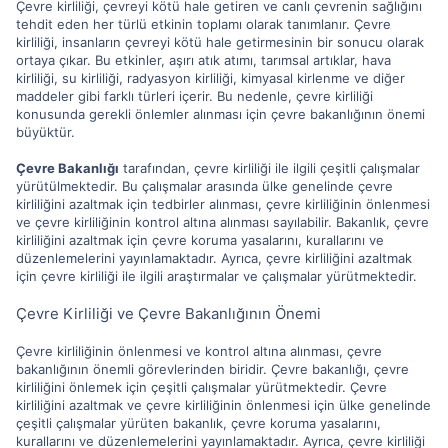
Çevre kirliliği, çevreyi kötü hale getiren ve canlı çevrenin sağlığını
tehdit eden her türlü etkinin toplamı olarak tanımlanır. Çevre
kirliliği, insanların çevreyi kötü hale getirmesinin bir sonucu olarak
ortaya çıkar. Bu etkinler, aşırı atık atımı, tarımsal artıklar, hava
kirliliği, su kirliliği, radyasyon kirliliği, kimyasal kirlenme ve diğer
maddeler gibi farklı türleri içerir. Bu nedenle, çevre kirliliği
konusunda gerekli önlemler alınması için çevre bakanlığının önemi
büyüktür.
Çevre Bakanlığı
tarafından, çevre kirliliği ile ilgili çeşitli çalışmalar
yürütülmektedir. Bu çalışmalar arasında ülke genelinde çevre
kirliliğini azaltmak için tedbirler alınması, çevre kirliliğinin önlenmesi
ve çevre kirliliğinin kontrol altına alınması sayılabilir. Bakanlık, çevre
kirliliğini azaltmak için çevre koruma yasalarını, kurallarını ve
düzenlemelerini yayınlamaktadır. Ayrıca, çevre kirliliğini azaltmak
için çevre kirliliği ile ilgili araştırmalar ve çalışmalar yürütmektedir.
Çevre Kirliliği ve Çevre Bakanlığının Önemi
Çevre kirliliğinin önlenmesi ve kontrol altına alınması, çevre
bakanlığının önemli görevlerinden biridir. Çevre bakanlığı, çevre
kirliliğini önlemek için çeşitli çalışmalar yürütmektedir. Çevre
kirliliğini azaltmak ve çevre kirliliğinin önlenmesi için ülke genelinde
çeşitli çalışmalar yürüten bakanlık, çevre koruma yasalarını,
kurallarını ve düzenlemelerini yayınlamaktadır. Ayrıca, çevre kirliliği