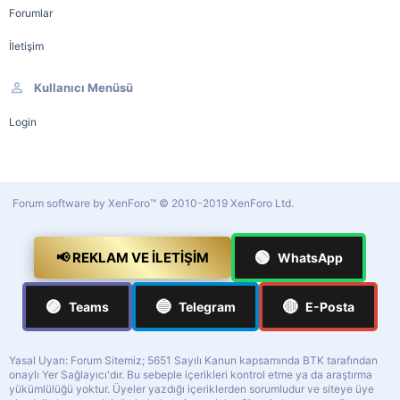
Forumlar
İletişim
Kullanıcı Menüsü
Login
Forum software by XenForo™
© 2010-2019 XenForo Ltd.
🟢
📢 REKLAM VE İLETIŞIM
WhatsApp
🟣
🔵
🔴
Teams
Telegram
E-Posta
Yasal Uyarı: Forum Sitemiz; 5651 Sayılı Kanun kapsamında BTK tarafından
onaylı Yer Sağlayıcı'dır. Bu sebeple içerikleri kontrol etme ya da araştırma
yükümlülüğü yoktur. Üyeler yazdığı içeriklerden sorumludur ve siteye üye