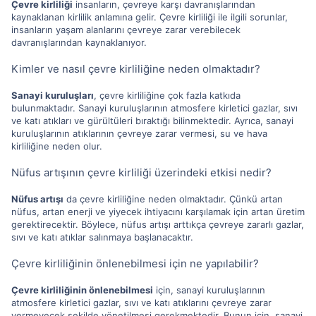
Çevre kirliliği
insanların, çevreye karşı davranışlarından
kaynaklanan kirlilik anlamına gelir. Çevre kirliliği ile ilgili sorunlar,
insanların yaşam alanlarını çevreye zarar verebilecek
davranışlarından kaynaklanıyor.
Kimler ve nasıl çevre kirliliğine neden olmaktadır?
Sanayi kuruluşları
, çevre kirliliğine çok fazla katkıda
bulunmaktadır. Sanayi kuruluşlarının atmosfere kirletici gazlar, sıvı
ve katı atıkları ve gürültüleri bıraktığı bilinmektedir. Ayrıca, sanayi
kuruluşlarının atıklarının çevreye zarar vermesi, su ve hava
kirliliğine neden olur.
Nüfus artışının çevre kirliliği üzerindeki etkisi nedir?
Nüfus artışı
da çevre kirliliğine neden olmaktadır. Çünkü artan
nüfus, artan enerji ve yiyecek ihtiyacını karşılamak için artan üretim
gerektirecektir. Böylece, nüfus artışı arttıkça çevreye zararlı gazlar,
sıvı ve katı atıklar salınmaya başlanacaktır.
Çevre kirliliğinin önlenebilmesi için ne yapılabilir?
Çevre kirliliğinin önlenebilmesi
için, sanayi kuruluşlarının
atmosfere kirletici gazlar, sıvı ve katı atıklarını çevreye zarar
vermeyecek şekilde yönetilmesi gerekmektedir. Bunun için, sanayi