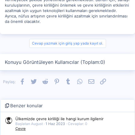
kuruluşlarının, çevre kirliliğini önlemek ve çevre kirliliğinin etkilerini
azaltmak için uygun teknolojileri kullanmaları gerekmektedir.
Ayrıca, nüfus artışının çevre kirliliğini azaltmak için sınırlandırılması
da önemli olacaktır.
Cevap yazmak için giriş yap yada kayıt ol.
Konuyu Görüntüleyen Kullanıcılar (Toplam:0)
Facebook
Twitter
Reddit
Pinterest
Tumblr
WhatsApp
E-posta
Link
Paylaş:
Benzer konular
Ülkemizde çevre kirliliği ile hangi kurum ilgilenir
Başlatan August
1 Haz 2023
Cevaplar: 0
Çevre