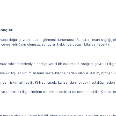
onuçları
i sonucu doğal çevrenin zarar görmesi durumudur. Bu zarar, insan sağlığı, e
evre kirliliğinin olumsuz sonuçları hakkında detaylı bilgi verilecektir.
umsuz etkileri nedeniyle endişe verici bir durumdur. Aşağıda çevre kirliliğini
a kirliliği, solunum sistemi hastalıklarına neden olabilir. Astım, bronşit ve KO
anser riskini artırabilir. Kirli su içmek, kanser dahil birçok hastalığa neden o
 ve toprak kirliliği, sindirim sistemi hastalıklarına neden olabilir. Kirli su
in yaşam alanıdır. Çevre kirliliği, ekosistemlere olumsuz etkileri nedeniyle