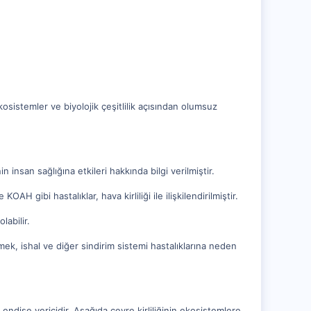
kosistemler ve biyolojik çeşitlilik açısından olumsuz
n insan sağlığına etkileri hakkında bilgi verilmiştir.
AH gibi hastalıklar, hava kirliliği ile ilişkilendirilmiştir.
labilir.
 içmek, ishal ve diğer sindirim sistemi hastalıklarına neden
 endişe vericidir. Aşağıda çevre kirliliğinin ekosistemlere