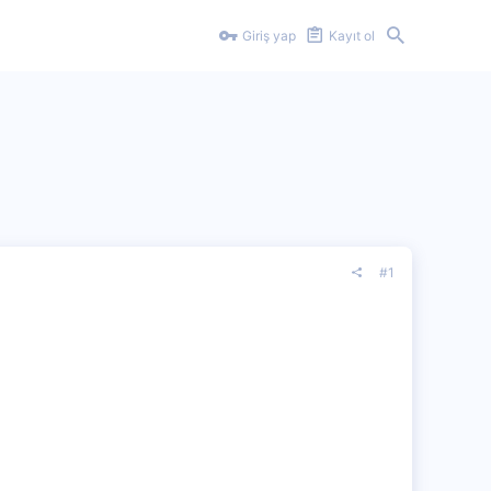
Giriş yap
Kayıt ol
#1