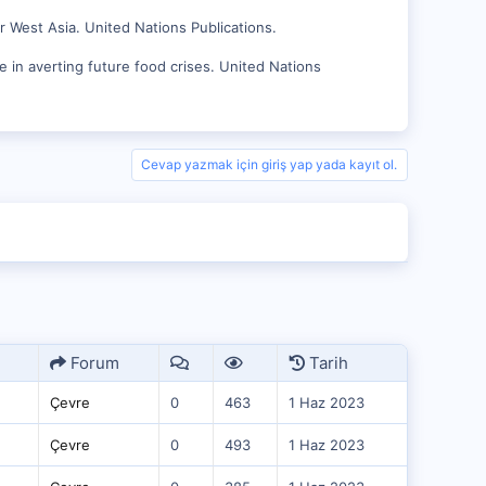
 West Asia. United Nations Publications.
 in averting future food crises. United Nations
Cevap yazmak için giriş yap yada kayıt ol.
Forum
Tarih
Çevre
0
463
1 Haz 2023
Çevre
0
493
1 Haz 2023