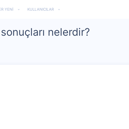
ER YENI
KULLANICILAR
 sonuçları nelerdir?