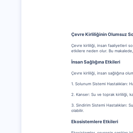
10,217
1,281
112
Çevre Kirliliğinin Olumsuz S
Çevre kirliliği, insan faaliyetler
etkilere neden olur. Bu makalede, ç
İnsan Sağlığına Etkileri
Çevre kirliliği, insan sağlığına ol
1. Solunum Sistemi Hastalıkları: Hav
2. Kanser: Su ve toprak kirliliği, k
3. Sindirim Sistemi Hastalıkları: Su
olabilir.
Ekosistemlere Etkileri
Ekosistemler, çevrenin canlıları iç