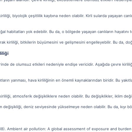
kirliliği, biyolojik çeşitlilik kaybına neden olabilir. Kirli sularda yaşayan ca
oğal habitatları yok edebilir. Bu da, o bölgede yaşayan canlıların hayatını t
prak kirliliği, bitkilerin büyümesini ve gelişmesini engelleyebilir. Bu da, d
iliği
zerinde de olumsuz etkileri nedeniyle endişe vericidir. Aşağıda çevre kirliliğ
tların yanması, hava kirliliğinin en önemli kaynaklarından biridir. Bu yakıtla
rliliği, atmosferik değişikliklere neden olabilir. Bu değişiklikler, iklim deği
m değişikliği, deniz seviyesinde yükselmeye neden olabilir. Bu da, kıyı böl
018). Ambient air pollution: A global assessment of exposure and burden