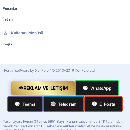
Forumlar
İletişim
Kullanıcı Menüsü
Login
Forum software by XenForo™
© 2010-2019 XenForo Ltd.
🟢
📢 REKLAM VE İLETIŞIM
WhatsApp
🟣
🔵
🔴
Teams
Telegram
E-Posta
Yasal Uyarı: Forum Sitemiz; 5651 Sayılı Kanun kapsamında BTK tarafından
onaylı Yer Sağlayıcı'dır. Bu sebeple içerikleri kontrol etme ya da araştırma