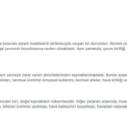
kta bulunan zararlı maddelerin birikmesiyle oluşan bir durumdur. Sürekli ola
ğal çevrenin bozulmasına neden olmaktadır. Aynı zamanda, çevre kirliliği, 
anların çevreye zarar veren aktivitelerinden kaynaklanmaktadır. Bunlar ar
kları, tarımsal üretimin kimyasal kullanımı, kentsel atıklar, hava kirliliği v
arından biri, doğal kaynakların tükenmesidir. Diğer zararları arasında, insan
itkisel üretimin azalması, hava kalitesinin bozulması, havadaki radyoaktif 