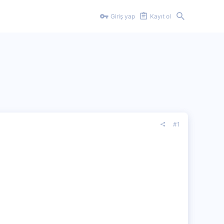
Giriş yap
Kayıt ol
#1