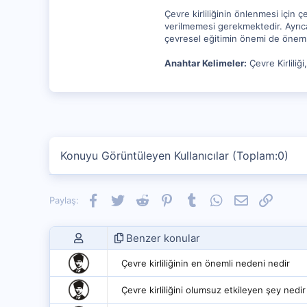
Çevre kirliliğinin önlenmesi için 
verilmemesi gerekmektedir. Ayrıca
çevresel eğitimin önemi de önemli
Anahtar Kelimeler:
Çevre Kirliliği
Konuyu Görüntüleyen Kullanıcılar (Toplam:0)
Facebook
Twitter
Reddit
Pinterest
Tumblr
WhatsApp
E-posta
Link
Paylaş:
Benzer konular
Çevre kirliliğinin en önemli nedeni nedir
Çevre kirliliğini olumsuz etkileyen şey nedir