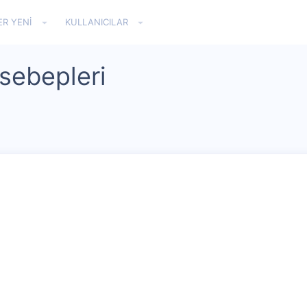
ER YENI
KULLANICILAR
 sebepleri