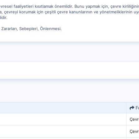
çevresel faaliyetleri kısıtlamak önemlidir. Bunu yapmak için, çevre kirliliğ
, çevreyi korumak için çeşitli çevre kanunlarının ve yönetmeliklerinin u
dir.
, Zararları, Sebepleri, Önlenmesi.
F
Çevr
Çevr