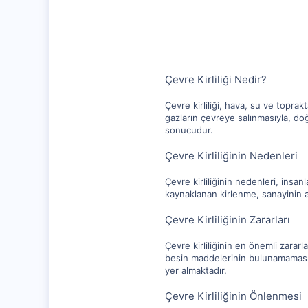
1,315
112
Çevre Kirliliği Nedir?
Çevre kirliliği, hava, su ve topra
gazların çevreye salınmasıyla, do
sonucudur.
Çevre Kirliliğinin Nedenleri
Çevre kirliliğinin nedenleri, ins
kaynaklanan kirlenme, sanayinin atı
Çevre Kirliliğinin Zararları
Çevre kirliliğinin en önemli zararl
besin maddelerinin bulunamaması, b
yer almaktadır.
Çevre Kirliliğinin Önlenmesi