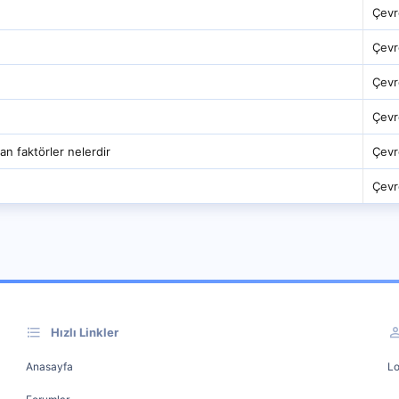
Çevr
Çevr
Çevr
Çevr
lan faktörler nelerdir
Çevr
Çevr
Hızlı Linkler
Anasayfa
Lo