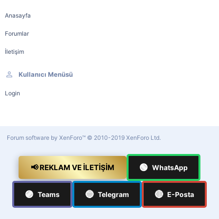
Anasayfa
Forumlar
İletişim
Kullanıcı Menüsü
Login
Forum software by XenForo™
© 2010-2019 XenForo Ltd.
🟢
📢 REKLAM VE İLETIŞIM
WhatsApp
🟣
🔵
🔴
Teams
Telegram
E-Posta