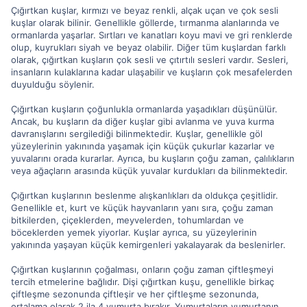
Çığırtkan kuşlar, kırmızı ve beyaz renkli, alçak uçan ve çok sesli
kuşlar olarak bilinir. Genellikle göllerde, tırmanma alanlarında ve
ormanlarda yaşarlar. Sırtları ve kanatları koyu mavi ve gri renklerde
olup, kuyrukları siyah ve beyaz olabilir. Diğer tüm kuşlardan farklı
olarak, çığırtkan kuşların çok sesli ve çıtırtılı sesleri vardır. Sesleri,
insanların kulaklarına kadar ulaşabilir ve kuşların çok mesafelerden
duyulduğu söylenir.
Çığırtkan kuşların çoğunlukla ormanlarda yaşadıkları düşünülür.
Ancak, bu kuşların da diğer kuşlar gibi avlanma ve yuva kurma
davranışlarını sergilediği bilinmektedir. Kuşlar, genellikle göl
yüzeylerinin yakınında yaşamak için küçük çukurlar kazarlar ve
yuvalarını orada kurarlar. Ayrıca, bu kuşların çoğu zaman, çalılıkların
veya ağaçların arasında küçük yuvalar kurdukları da bilinmektedir.
Çığırtkan kuşlarının beslenme alışkanlıkları da oldukça çeşitlidir.
Genellikle et, kurt ve küçük hayvanların yanı sıra, çoğu zaman
bitkilerden, çiçeklerden, meyvelerden, tohumlardan ve
böceklerden yemek yiyorlar. Kuşlar ayrıca, su yüzeylerinin
yakınında yaşayan küçük kemirgenleri yakalayarak da beslenirler.
Çığırtkan kuşlarının çoğalması, onların çoğu zaman çiftleşmeyi
tercih etmelerine bağlıdır. Dişi çığırtkan kuşu, genellikle birkaç
çiftleşme sezonunda çiftleşir ve her çiftleşme sezonunda,
ortalama olarak 2 ila 4 yumurta bırakır. Yumurtaların yumurtanın