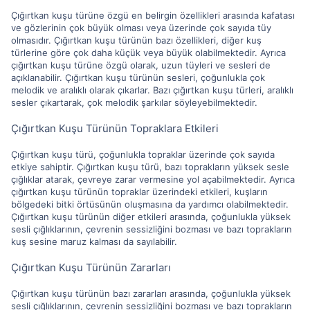
Çığırtkan kuşu türüne özgü en belirgin özellikleri arasında kafatası
ve gözlerinin çok büyük olması veya üzerinde çok sayıda tüy
olmasıdır. Çığırtkan kuşu türünün bazı özellikleri, diğer kuş
türlerine göre çok daha küçük veya büyük olabilmektedir. Ayrıca
çığırtkan kuşu türüne özgü olarak, uzun tüyleri ve sesleri de
açıklanabilir. Çığırtkan kuşu türünün sesleri, çoğunlukla çok
melodik ve aralıklı olarak çıkarlar. Bazı çığırtkan kuşu türleri, aralıklı
sesler çıkartarak, çok melodik şarkılar söyleyebilmektedir.
Çığırtkan Kuşu Türünün Topraklara Etkileri
Çığırtkan kuşu türü, çoğunlukla topraklar üzerinde çok sayıda
etkiye sahiptir. Çığırtkan kuşu türü, bazı toprakların yüksek sesle
çığlıklar atarak, çevreye zarar vermesine yol açabilmektedir. Ayrıca
çığırtkan kuşu türünün topraklar üzerindeki etkileri, kuşların
bölgedeki bitki örtüsünün oluşmasına da yardımcı olabilmektedir.
Çığırtkan kuşu türünün diğer etkileri arasında, çoğunlukla yüksek
sesli çığlıklarının, çevrenin sessizliğini bozması ve bazı toprakların
kuş sesine maruz kalması da sayılabilir.
Çığırtkan Kuşu Türünün Zararları
Çığırtkan kuşu türünün bazı zararları arasında, çoğunlukla yüksek
sesli çığlıklarının, çevrenin sessizliğini bozması ve bazı toprakların