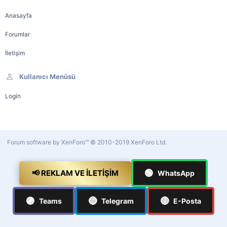
Anasayfa
Forumlar
İletişim
Kullanıcı Menüsü
Login
Forum software by XenForo™
© 2010-2019 XenForo Ltd.
🟢
📢 REKLAM VE İLETIŞIM
WhatsApp
🟣
🔵
🔴
Teams
Telegram
E-Posta