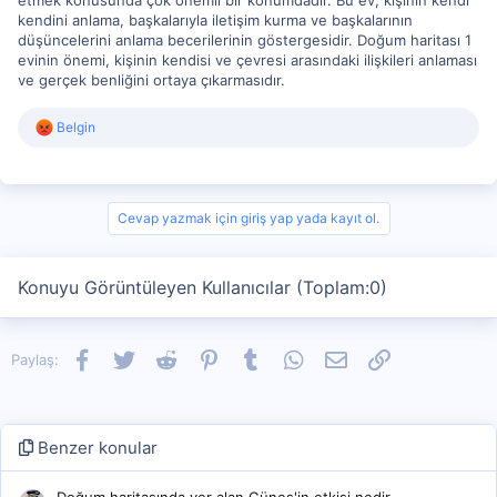
etmek konusunda çok önemli bir konumdadır. Bu ev, kişinin kendi
kendini anlama, başkalarıyla iletişim kurma ve başkalarının
düşüncelerini anlama becerilerinin göstergesidir. Doğum haritası 1
evinin önemi, kişinin kendisi ve çevresi arasındaki ilişkileri anlaması
ve gerçek benliğini ortaya çıkarmasıdır.
R
Belgin
e
a
c
t
i
Cevap yazmak için giriş yap yada kayıt ol.
o
n
s
Konuyu Görüntüleyen Kullanıcılar (Toplam:0)
:
Facebook
Twitter
Reddit
Pinterest
Tumblr
WhatsApp
E-posta
Link
Paylaş:
Benzer konular
Doğum haritasında yer alan Güneş'in etkisi nedir