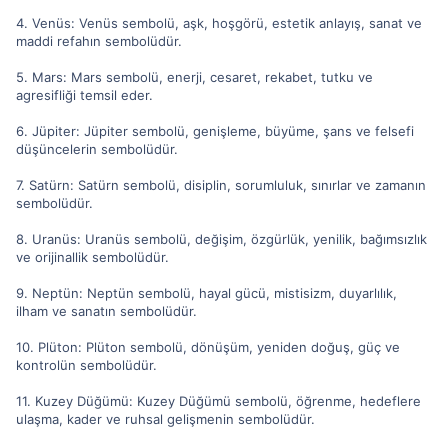
4. Venüs: Venüs sembolü, aşk, hoşgörü, estetik anlayış, sanat ve
maddi refahın sembolüdür.
5. Mars: Mars sembolü, enerji, cesaret, rekabet, tutku ve
agresifliği temsil eder.
6. Jüpiter: Jüpiter sembolü, genişleme, büyüme, şans ve felsefi
düşüncelerin sembolüdür.
7. Satürn: Satürn sembolü, disiplin, sorumluluk, sınırlar ve zamanın
sembolüdür.
8. Uranüs: Uranüs sembolü, değişim, özgürlük, yenilik, bağımsızlık
ve orijinallik sembolüdür.
9. Neptün: Neptün sembolü, hayal gücü, mistisizm, duyarlılık,
ilham ve sanatın sembolüdür.
10. Plüton: Plüton sembolü, dönüşüm, yeniden doğuş, güç ve
kontrolün sembolüdür.
11. Kuzey Düğümü: Kuzey Düğümü sembolü, öğrenme, hedeflere
ulaşma, kader ve ruhsal gelişmenin sembolüdür.