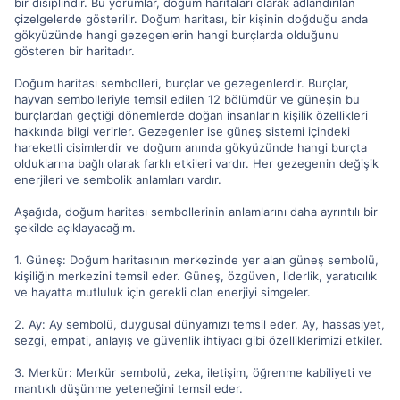
bir disiplindir. Bu yorumlar, doğum haritaları olarak adlandırılan
çizelgelerde gösterilir. Doğum haritası, bir kişinin doğduğu anda
gökyüzünde hangi gezegenlerin hangi burçlarda olduğunu
gösteren bir haritadır.
Doğum haritası sembolleri, burçlar ve gezegenlerdir. Burçlar,
hayvan sembolleriyle temsil edilen 12 bölümdür ve güneşin bu
burçlardan geçtiği dönemlerde doğan insanların kişilik özellikleri
hakkında bilgi verirler. Gezegenler ise güneş sistemi içindeki
hareketli cisimlerdir ve doğum anında gökyüzünde hangi burçta
olduklarına bağlı olarak farklı etkileri vardır. Her gezegenin değişik
enerjileri ve sembolik anlamları vardır.
Aşağıda, doğum haritası sembollerinin anlamlarını daha ayrıntılı bir
şekilde açıklayacağım.
1. Güneş: Doğum haritasının merkezinde yer alan güneş sembolü,
kişiliğin merkezini temsil eder. Güneş, özgüven, liderlik, yaratıcılık
ve hayatta mutluluk için gerekli olan enerjiyi simgeler.
2. Ay: Ay sembolü, duygusal dünyamızı temsil eder. Ay, hassasiyet,
sezgi, empati, anlayış ve güvenlik ihtiyacı gibi özelliklerimizi etkiler.
3. Merkür: Merkür sembolü, zeka, iletişim, öğrenme kabiliyeti ve
mantıklı düşünme yeteneğini temsil eder.