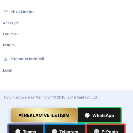
Hızlı Linkler
Anasayfa
Forumlar
İletişim
Kullanıcı Menüsü
Login
Forum software by XenForo™
© 2010-2019 XenForo Ltd.
🟢
📢 REKLAM VE İLETIŞIM
WhatsApp
🟣
🔵
🔴
Teams
Telegram
E-Posta