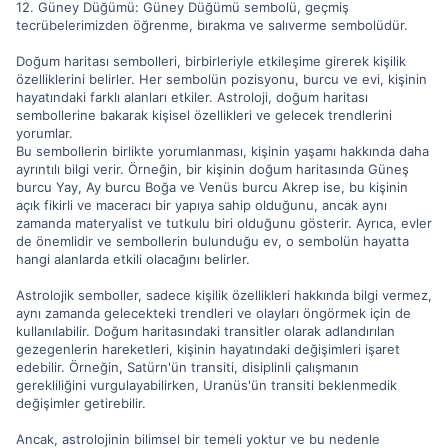
12. Güney Düğümü: Güney Düğümü sembolü, geçmiş
tecrübelerimizden öğrenme, bırakma ve salıverme sembolüdür.
Doğum haritası sembolleri, birbirleriyle etkileşime girerek kişilik
özelliklerini belirler. Her sembolün pozisyonu, burcu ve evi, kişinin
hayatındaki farklı alanları etkiler. Astroloji, doğum haritası
sembollerine bakarak kişisel özellikleri ve gelecek trendlerini
yorumlar.
Bu sembollerin birlikte yorumlanması, kişinin yaşamı hakkında daha
ayrıntılı bilgi verir. Örneğin, bir kişinin doğum haritasında Güneş
burcu Yay, Ay burcu Boğa ve Venüs burcu Akrep ise, bu kişinin
açık fikirli ve maceracı bir yapıya sahip olduğunu, ancak aynı
zamanda materyalist ve tutkulu biri olduğunu gösterir. Ayrıca, evler
de önemlidir ve sembollerin bulunduğu ev, o sembolün hayatta
hangi alanlarda etkili olacağını belirler.
Astrolojik semboller, sadece kişilik özellikleri hakkında bilgi vermez,
aynı zamanda gelecekteki trendleri ve olayları öngörmek için de
kullanılabilir. Doğum haritasındaki transitler olarak adlandırılan
gezegenlerin hareketleri, kişinin hayatındaki değişimleri işaret
edebilir. Örneğin, Satürn'ün transiti, disiplinli çalışmanın
gerekliliğini vurgulayabilirken, Uranüs'ün transiti beklenmedik
değişimler getirebilir.
Ancak, astrolojinin bilimsel bir temeli yoktur ve bu nedenle