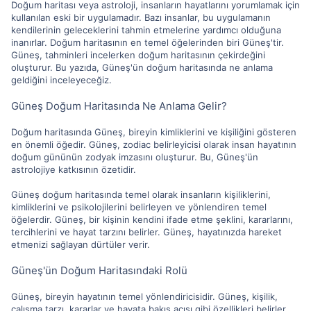
Doğum haritası veya astroloji, insanların hayatlarını yorumlamak için
kullanılan eski bir uygulamadır. Bazı insanlar, bu uygulamanın
kendilerinin geleceklerini tahmin etmelerine yardımcı olduğuna
inanırlar. Doğum haritasının en temel öğelerinden biri Güneş'tir.
Güneş, tahminleri incelerken doğum haritasının çekirdeğini
oluşturur. Bu yazıda, Güneş'ün doğum haritasında ne anlama
geldiğini inceleyeceğiz.
Güneş Doğum Haritasında Ne Anlama Gelir?
Doğum haritasında Güneş, bireyin kimliklerini ve kişiliğini gösteren
en önemli öğedir. Güneş, zodiac belirleyicisi olarak insan hayatının
doğum gününün zodyak imzasını oluşturur. Bu, Güneş'ün
astrolojiye katkısının özetidir.
Güneş doğum haritasında temel olarak insanların kişiliklerini,
kimliklerini ve psikolojilerini belirleyen ve yönlendiren temel
öğelerdir. Güneş, bir kişinin kendini ifade etme şeklini, kararlarını,
tercihlerini ve hayat tarzını belirler. Güneş, hayatınızda hareket
etmenizi sağlayan dürtüler verir.
Güneş'ün Doğum Haritasındaki Rolü
Güneş, bireyin hayatının temel yönlendiricisidir. Güneş, kişilik,
çalışma tarzı, kararlar ve hayata bakış açısı gibi özellikleri belirler.