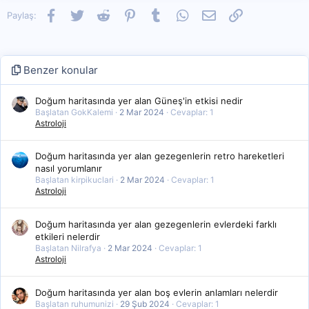
Facebook
Twitter
Reddit
Pinterest
Tumblr
WhatsApp
E-posta
Link
Paylaş:
Benzer konular
Doğum haritasında yer alan Güneş'in etkisi nedir
Başlatan GokKalemi
2 Mar 2024
Cevaplar: 1
Astroloji
Doğum haritasında yer alan gezegenlerin retro hareketleri
nasıl yorumlanır
Başlatan kirpikuclari
2 Mar 2024
Cevaplar: 1
Astroloji
Doğum haritasında yer alan gezegenlerin evlerdeki farklı
etkileri nelerdir
Başlatan Nilrafya
2 Mar 2024
Cevaplar: 1
Astroloji
Doğum haritasında yer alan boş evlerin anlamları nelerdir
Başlatan ruhumunizi
29 Şub 2024
Cevaplar: 1