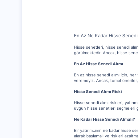
10,217
1,281
112
En Az Ne Kadar Hisse Senedi 
Hisse senetleri, hisse senedi alım 
görülmektedir. Ancak, hisse senedi
En Az Hisse Senedi Alımı
En az hisse senedi alımı için, her 
veremeyiz. Ancak, temel öneriler, 
Hisse Senedi Alımı Riski
Hisse senedi alımı riskleri, yatırı
uygun hisse senetleri seçmeleri ge
Ne Kadar Hisse Senedi Almalı?
Bir yatırımcının ne kadar hisse sen
alarak başlamalı ve riskleri azaltma