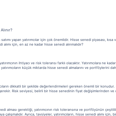
Alınır?
satımı yapan yatırımcılar için çok önemlidir. Hisse senedi piyasası, kısa vad
 alımı için, en az ne kadar hisse senedi alınmalıdır?
yatırımcının ihtiyacı ve risk toleransı farklı olacaktır. Yatırımcılara ne ka
yatırımcıların küçük miktarda hisse senedi almalarını ve portföylerini daha
mcıların dikkatli bir şekilde değerlendirmeleri gereken önemli bir konudur. 
rekir. Risk seviyesi, belirli bir hisse senedinin fiyat değişimlerinden ve o
edi alması gerektiği, yatırımcının risk toleransına ve portföyünün çeşitlil
ya çalışmalıdır. Ayrıca, tavsiyeler, yatırımcıların, hisse senedi alımı için, 