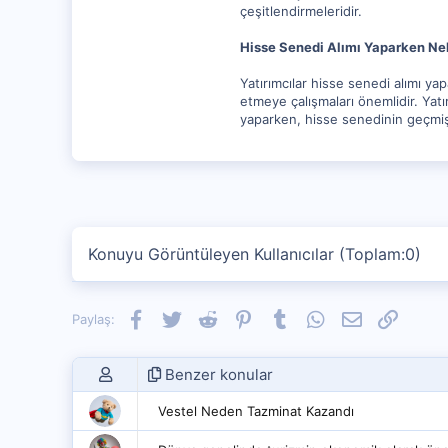
çeşitlendirmeleridir.
Hisse Senedi Alımı Yaparken Nel
Yatırımcılar hisse senedi alımı ya
etmeye çalışmaları önemlidir. Yatır
yaparken, hisse senedinin geçmiş
Konuyu Görüntüleyen Kullanıcılar (Toplam:0)
Facebook
Twitter
Reddit
Pinterest
Tumblr
WhatsApp
E-posta
Link
Paylaş:
Benzer konular
Vestel Neden Tazminat Kazandı