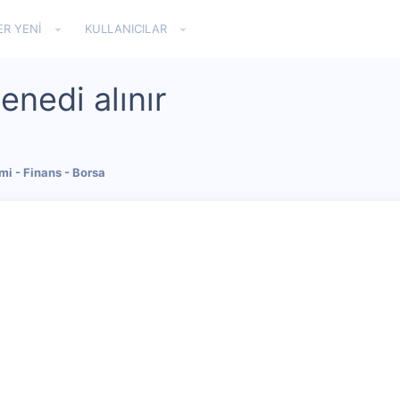
ER YENI
KULLANICILAR
enedi alınır
i - Finans - Borsa