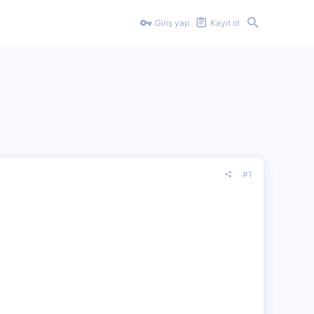
Giriş yap
Kayıt ol
#1