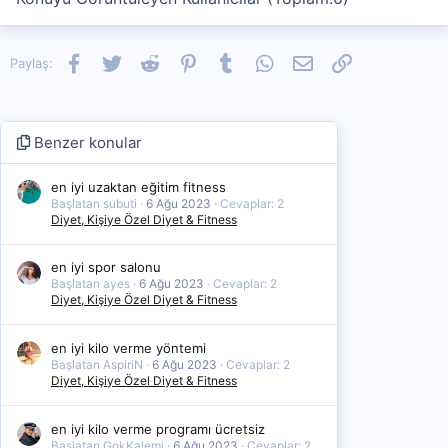
Facebook
Twitter
Reddit
Pinterest
Tumblr
WhatsApp
E-posta
Link
Paylaş:
Benzer konular
en iyi uzaktan eğitim fitness
Başlatan subuti
6 Ağu 2023
Cevaplar: 2
Diyet, Kişiye Özel Diyet & Fitness
en iyi spor salonu
Başlatan ayes
6 Ağu 2023
Cevaplar: 2
Diyet, Kişiye Özel Diyet & Fitness
en iyi kilo verme yöntemi
Başlatan AspiriN
6 Ağu 2023
Cevaplar: 2
Diyet, Kişiye Özel Diyet & Fitness
en iyi kilo verme programı ücretsiz
Başlatan GokKalemi
6 Ağu 2023
Cevaplar: 2