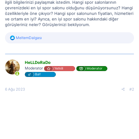
ilgili bilgilerinizi paylaşmak istedim. Hangi spor salonlarının
çevrenizdeki en iyi spor salonu olduğunu düşünüyorsunuz? Hangi
özellikleriyle öne çıkıyor? Hangi spor salonunun fiyatları, hizmetleri
ve ortamı en iyi? Ayrıca, en iyi spor salonu hakkındaki diğer
görüşleriniz neler? Görüşlerinizi bekliyorum.
R
MeltemDalgası
e
a
c
t
i
HeLLDoRaDo
o
Moderator
Yetkili
Moderator
n
BaY
s
:
6 Ağu 2023
#2