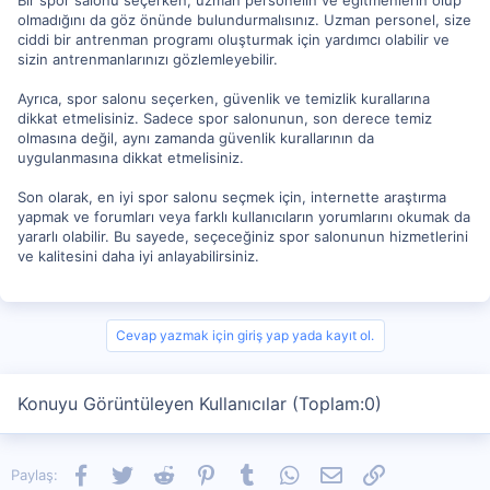
Bir spor salonu seçerken, uzman personelin ve eğitmenlerin olup
olmadığını da göz önünde bulundurmalısınız. Uzman personel, size
ciddi bir antrenman programı oluşturmak için yardımcı olabilir ve
sizin antrenmanlarınızı gözlemleyebilir.
Ayrıca, spor salonu seçerken, güvenlik ve temizlik kurallarına
dikkat etmelisiniz. Sadece spor salonunun, son derece temiz
olmasına değil, aynı zamanda güvenlik kurallarının da
uygulanmasına dikkat etmelisiniz.
Son olarak, en iyi spor salonu seçmek için, internette araştırma
yapmak ve forumları veya farklı kullanıcıların yorumlarını okumak da
yararlı olabilir. Bu sayede, seçeceğiniz spor salonunun hizmetlerini
ve kalitesini daha iyi anlayabilirsiniz.
Cevap yazmak için giriş yap yada kayıt ol.
Konuyu Görüntüleyen Kullanıcılar (Toplam:0)
Facebook
Twitter
Reddit
Pinterest
Tumblr
WhatsApp
E-posta
Link
Paylaş: