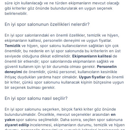
süre için kullanılacağı ve ne türden ekipmanların mevcut olacağı
gibi kriterler göz önünde bulundurularak en uygun seçenek
belirlenebilir.
En iyi spor salonunun özellikleri nelerdir?
En iyi spor salonlarındaki en önemli özellikler, temizlik ve hijyen,
ekipmanların kalitesi, personelin deneyimi ve uygun fiyatlar.
Temizlik
ve hijyen, spor salonu kullanıcılarının sağlıkları için çok
önemlidir, bu nedenle en iyi spor salonunda bu kriterlerin en üst
seviyede olduğuna dikkat edilmelidir.
Ekipmanların kalitesi
de
önemli bir etkendir; spor salonlarında ekipmanların sağlıklı ve
güvenli kullanım için iyi bir durumda olması gerekir.
Personelin
deneyimi
de önemlidir, çünkü personel, kullanıcıların kesinlikle
ihtiyaç duydukları yardıma hazır olmalıdır.
Uygun fiyatlar
da önemli
bir kriter, çünkü spor salonunu kullanacak kişinin bütçesine uygun
bir seçenek bulması gerekir.
En iyi spor salonu nasıl seçilir?
En iyi spor salonunu seçerken, birçok farklı kriter göz önünde
bulundurulmalıdır. Öncelikle, mevcut seçenekler arasından
en
yakın
spor salonu seçilmelidir. Daha sonra, seçilen spor salonuna
ziyaret edilip
incelenmesi, ekipmanların durumu, temizlik ve hijyen
durumu, personelin deneyimi ve uygunluk kriterleri incelenerek en