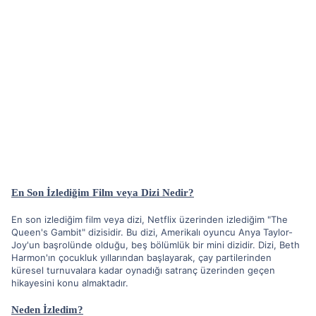
En Son İzlediğim Film veya Dizi Nedir?
En son izlediğim film veya dizi, Netflix üzerinden izlediğim "The
Queen's Gambit" dizisidir. Bu dizi, Amerikalı oyuncu Anya Taylor-
Joy'un başrolünde olduğu, beş bölümlük bir mini dizidir. Dizi, Beth
Harmon'ın çocukluk yıllarından başlayarak, çay partilerinden
küresel turnuvalara kadar oynadığı satranç üzerinden geçen
hikayesini konu almaktadır.
Neden İzledim?