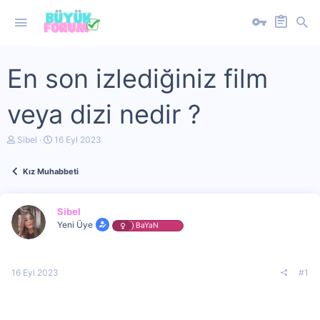
En son izlediğiniz film
veya dizi nedir ?
K
B
Sibel
16 Eyl 2023
o
a
n
ş
Kız Muhabbeti
u
l
y
a
u
n
b
g
Sibel
a
ı
Yeni Üye
BaYaN
ş
ç
l
t
a
a
t
r
16 Eyl 2023
#1
a
i
n
h
i