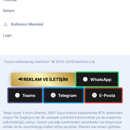
İletişim
Kullanıcı Menüsü
Login
Forum software by XenForo™
© 2010-2019 XenForo Ltd.
🟢
📢 REKLAM VE İLETIŞIM
WhatsApp
🟣
🔵
🔴
Teams
Telegram
E-Posta
Yasal Uyarı: Forum Sitemiz; 5651 Sayılı Kanun kapsamında BTK tarafından
onaylı Yer Sağlayıcı'dır. Bu sebeple içerikleri kontrol etme ya da araştırma
yükümlülüğü yoktur. Üyeler yazdığı içeriklerden sorumludur ve siteye üye
olmak ile bu sorumluluğu kabul etmiş sayılırlar. Sitemiz kar amacı gütmez,