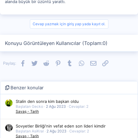
alanda büyük bir üzüntü yarattı.
Cevap yazmak için giriş yap yada kayıt ol.
Konuyu Görüntüleyen Kullanıcılar (Toplam:0)
Facebook
Twitter
Reddit
Pinterest
Tumblr
WhatsApp
E-posta
Link
Paylaş:
Benzer konular
Stalin den sonra kim başkan oldu
Başlatan Gecko
2 Ağu 2023
Cevaplar: 2
Savaş - Tarih
Sovyetler Birliği'nin vefat eden son lideri kimdir
Başlatan AsiKral
2 Ağu 2023
Cevaplar: 2
Savaş - Tarih