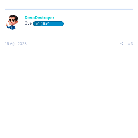
DevoDestroyer
Üye
BaY
15 Ağu 2023
#3