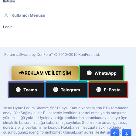
İletişim
Kullanıcı Menüsü
Login
Forum software by XenForo™
© 2010-2019 XenForo Ltd.
🟢
📢 REKLAM VE İLETIŞIM
WhatsApp
🟣
🔵
🔴
Teams
Telegram
E-Posta
Yasal Uyarı: Forum Sitemiz; 5651 Sayılı Kanun kapsamında BTK tarafından
onaylı Yer Sağlayıcı'dır. Bu sebeple içerikleri kontrol etme ya da araştırma
yükümlülüğü yoktur. Üyeler yazdığı içeriklerden sorumludur ve siteye üye
olmak ile bu sorumluluğu kabul etmiş sayılırlar. Sitemiz kar amacı gütmez,
ücretsiz bilgi paylaşım merkezidir. Hukuka ve mevzuata aykırı olduğunu
düşündüğünüz içeriği
forumhizmeti@gmail.com
adresi ile iletişime geçerek