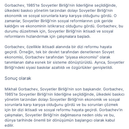
Gorbachev, 1985'te Sovyetler Birliği'nin liderliğine seçildiğinde,
ülkedeki baskıcı yönetim tarzından dolayı Sovyetler Birliği'nin
ekonomik ve sosyal sorunlarla karşı karşıya olduğunu gördü. O
zamanlar, Sovyetler Birliği'nin sosyal reformlarının çok geride
kaldığını ve ekonominin istikrarsız olduğunu gördü. Gorbachev, bu
durumu düzeltmek için, Sovyetler Birliği'nin iktisadi ve sosyal
reformlarını hızlandırmak için çalışmalara başladı.
Gorbachev, özellikle iktisadi alanında bir dizi reformu hayata
geçirdi. Örneğin, tek bir devlet tarafından denetlenen Sovyet
ekonomisi, Gorbachev tarafından “piyasa ekonomisi” olarak
tanımlanan daha esnek bir sisteme dönüştürüldü. Ayrıca, Sovyetler
Birliği'ndeki siyasi baskılar azaltıldı ve özgürlükler genişletildi.
Sonuç olarak
Mikhail Gorbachev, Sovyetler Birliği'nin son başkanıdır. Gorbachev,
1985'te Sovyetler Birliği'nin liderliğine seçildiğinde, ülkedeki baskıcı
yönetim tarzından dolayı Sovyetler Birliği'nin ekonomik ve sosyal
sorunlarla karşı karşıya olduğunu gördü ve bu sorunları çözmek
için bir dizi iktisadi ve sosyal reformu hayata geçirdi. Gorbachev'in
çalışmaları, Sovyetler Birliği'nin dağılmasına neden oldu ve bu,
dünya tarihinde önemli bir dönüşümün başlangıcı olarak kabul
edilir.