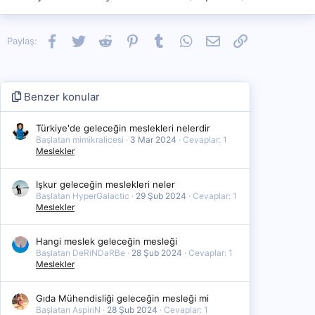
Facebook
Twitter
Reddit
Pinterest
Tumblr
WhatsApp
E-posta
Link
Paylaş:
Benzer konular
Türkiye'de geleceğin meslekleri nelerdir
Başlatan mimikralicesi
3 Mar 2024
Cevaplar: 1
Meslekler
Işkur geleceğin meslekleri neler
Başlatan HyperGalactic
29 Şub 2024
Cevaplar: 1
Meslekler
Hangi meslek geleceğin mesleği
Başlatan DeRiNDaRBe
28 Şub 2024
Cevaplar: 1
Meslekler
Gıda Mühendisliği geleceğin mesleği mi
Başlatan AspiriN
28 Şub 2024
Cevaplar: 1