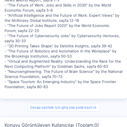
News &World Report, sayfa 1-3
- "The Future of Work: Jobs and Skills in 2030" by the World
Economic Forum, sayfa 5-9
- "Artificial Intelligence and the Future of Work: Expert Views" by
the McKinsey Global Institute, sayfa 12-16
- "The Future of Jobs Report 2020" by the World Economic
Forum, sayfa 22-25
- "The Future of Cybersecurity Jobs" by Cybersecurity Ventures,
sayfa 30-33
- "3D Printing Takes Shape" by Deloitte Insights, sayfa 39-42
- "The Future of Robotics and Automation in the Workplace" by
the Brookings Institution, sayfa 50-53
- "Virtual and Augmented Reality: Understanding the Race for the
Next Computing Platform" by Goldman Sachs, sayfa 60-63
- "Neuroengineering: The Future of Brain Science" by the National
Science Foundation, sayfa 70-73
- "Space Tourism: An Emerging Industry" by the Space Frontier
Foundation, sayfa 80-83
Cevap yazmak için giriş yap yada kayıt ol.
Konuyu Görüntüleyen Kullanıcılar (Toplam:0)