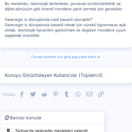
Bu meslekler, teknolojik ilerlemeler, çevresel sürdürülebilirlik ve
dijital dönüsüm gibi önemli trendlere yanit vermek için gereklidir.
Gelecegin is dünyasinda nasil basarili olunabilir?
Gelecegin is dünyasinda basarili olmak için sürekli ögrenmeye açik
olmak, teknolojik becerileri gelistirmek ve degisen trendlere uyum
saglamak önemlidir.
Cevap yazmak için giriş yap yada kayıt ol.
Konuyu Görüntüleyen Kullanıcılar (Toplam:0)
Facebook
Twitter
Reddit
Pinterest
Tumblr
WhatsApp
E-posta
Link
Paylaş:
Benzer konular
Türkiye'de geleceğin meslekleri nelerdir