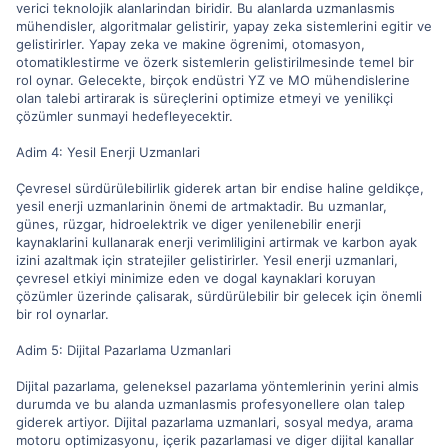
verici teknolojik alanlarindan biridir. Bu alanlarda uzmanlasmis
mühendisler, algoritmalar gelistirir, yapay zeka sistemlerini egitir ve
gelistirirler. Yapay zeka ve makine ögrenimi, otomasyon,
otomatiklestirme ve özerk sistemlerin gelistirilmesinde temel bir
rol oynar. Gelecekte, birçok endüstri YZ ve MO mühendislerine
olan talebi artirarak is süreçlerini optimize etmeyi ve yenilikçi
çözümler sunmayi hedefleyecektir.
Adim 4: Yesil Enerji Uzmanlari
Çevresel sürdürülebilirlik giderek artan bir endise haline geldikçe,
yesil enerji uzmanlarinin önemi de artmaktadir. Bu uzmanlar,
günes, rüzgar, hidroelektrik ve diger yenilenebilir enerji
kaynaklarini kullanarak enerji verimliligini artirmak ve karbon ayak
izini azaltmak için stratejiler gelistirirler. Yesil enerji uzmanlari,
çevresel etkiyi minimize eden ve dogal kaynaklari koruyan
çözümler üzerinde çalisarak, sürdürülebilir bir gelecek için önemli
bir rol oynarlar.
Adim 5: Dijital Pazarlama Uzmanlari
Dijital pazarlama, geleneksel pazarlama yöntemlerinin yerini almis
durumda ve bu alanda uzmanlasmis profesyonellere olan talep
giderek artiyor. Dijital pazarlama uzmanlari, sosyal medya, arama
motoru optimizasyonu, içerik pazarlamasi ve diger dijital kanallar