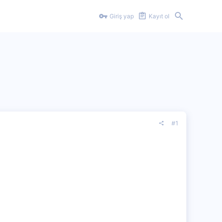
Giriş yap
Kayıt ol
#1