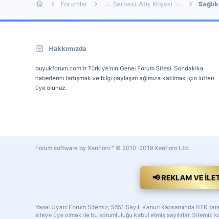
Forumlar
..:: Serbest Atış Köşesi ::..
Sağlık
Hakkımızda
buyukforum.com.tr Türkiye'nin Genel Forum Sitesi. Sondakika
haberlerini tartışmak ve bilgi paylaşım ağımıza katılmak için lütfen
üye olunuz.
Forum software by XenForo™
© 2010-2019 XenForo Ltd.
📢 REKLAM VE İLE
Yasal Uyarı: Forum Sitemiz; 5651 Sayılı Kanun kapsamında BTK tarafı
siteye üye olmak ile bu sorumluluğu kabul etmiş sayılırlar. Sitemi