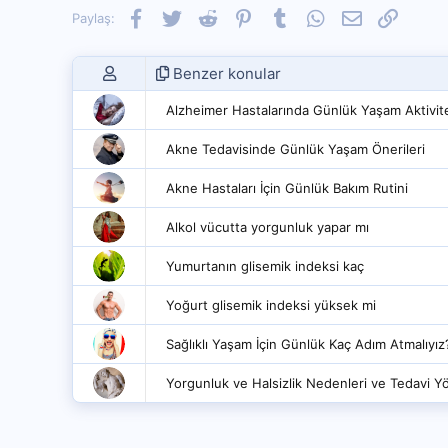
Facebook
Twitter
Reddit
Pinterest
Tumblr
WhatsApp
E-posta
Link
Paylaş:
Benzer konular
Alzheimer Hastalarında Günlük Yaşam Aktivite
Akne Tedavisinde Günlük Yaşam Önerileri
Akne Hastaları İçin Günlük Bakım Rutini
Alkol vücutta yorgunluk yapar mı
Yumurtanın glisemik indeksi kaç
Yoğurt glisemik indeksi yüksek mi
Sağlıklı Yaşam İçin Günlük Kaç Adım Atmalıyız
Yorgunluk ve Halsizlik Nedenleri ve Tedavi Y