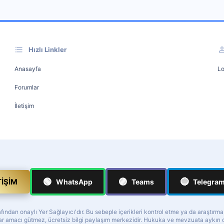
Hızlı Linkler
Anasayfa
Lo
Forumlar
İletişim
🟢
🟣
🔵
TIŞIM
WhatsApp
Teams
Telegra
ndan onaylı Yer Sağlayıcı'dır. Bu sebeple içerikleri kontrol etme ya da araştırm
z kar amacı gütmez, ücretsiz bilgi paylaşım merkezidir. Hukuka ve mevzuata aykır