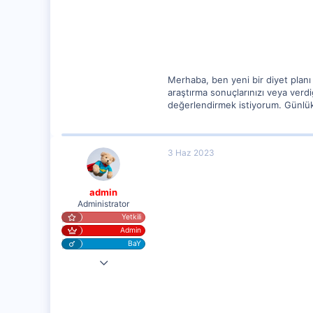
62
Merhaba, ben yeni bir diyet planı
araştırma sonuçlarınızı veya verdi
değerlendirmek istiyorum. Günlük 
3 Haz 2023
admin
Administrator
Yetkili
Admin
BaY
25 Eyl 2020
20,003
1,347