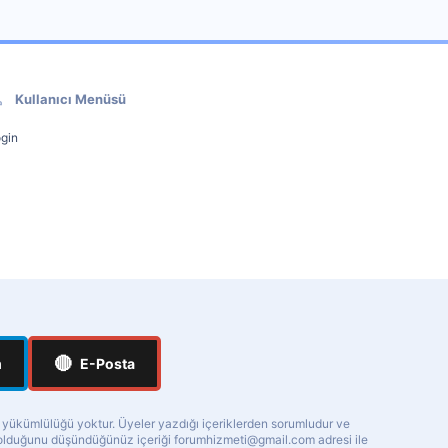
Kullanıcı Menüsü
gin
🔴
m
E-Posta
a yükümlülüğü yoktur. Üyeler yazdığı içeriklerden sorumludur ve
ı olduğunu düşündüğünüz içeriği
forumhizmeti@gmail.com
adresi ile