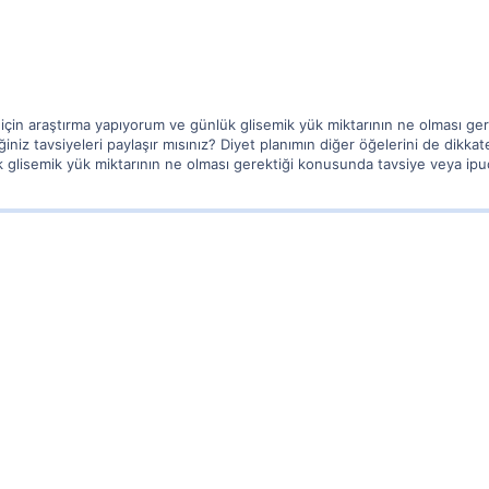
 için araştırma yapıyorum ve günlük glisemik yük miktarının ne olması g
ğiniz tavsiyeleri paylaşır mısınız? Diyet planımın diğer öğelerini de dikk
glisemik yük miktarının ne olması gerektiği konusunda tavsiye veya ipuçla