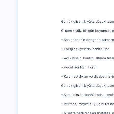
112
Günlük glisemik yükü düşük tutmak
Glisemik yük, bir gün boyunca alı
• Kan şekerinin dengede kalmasın
• Enerji seviyelerini sabit tutar
• Açlık hissini kontrol altında tuta
• Vücut ağırlığını korur
• Kalp hastalıkları ve diyabet riskin
Günlük glisemik yükü düşük tutma
• Kompleks karbonhidratları terci
• Pekmez, meyve suyu gibi rafine 
• Nişasta bazlı gıdaları (patates