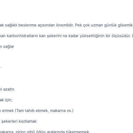
 sağlıklı beslenme açısından önemlidir. Pek çok uzman günlük glisemik y
nan karbonhidratların kan şekerini ne kadar yükselttiğinin bir ölçüsüdür.
ı sağlar
r
i azaltır.
k için;
h etmek (Tam tahıllı ekmek, makarna vs.)
şekerleri kısıtlamak
, makarna, pirinç gibi) öğün aralarında tüketmemek