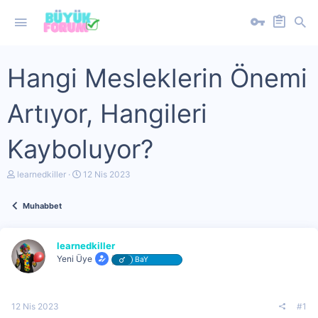
Hangi Mesleklerin Önemi
Artıyor, Hangileri
Kayboluyor?
K
B
learnedkiller
12 Nis 2023
o
a
n
ş
Muhabbet
u
l
y
a
u
n
b
g
learnedkiller
a
ı
Yeni Üye
BaY
ş
ç
l
t
a
a
t
r
12 Nis 2023
#1
a
i