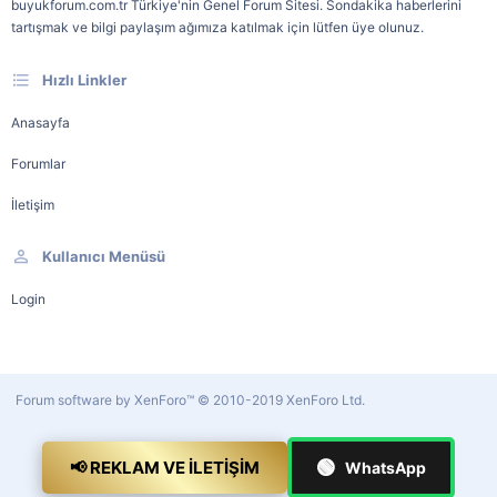
buyukforum.com.tr Türkiye'nin Genel Forum Sitesi. Sondakika haberlerini
tartışmak ve bilgi paylaşım ağımıza katılmak için lütfen üye olunuz.
Hızlı Linkler
Anasayfa
Forumlar
İletişim
Kullanıcı Menüsü
Login
Forum software by XenForo™
© 2010-2019 XenForo Ltd.
🟢
📢 REKLAM VE İLETIŞIM
WhatsApp