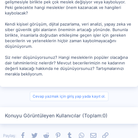
gelişmesiyle birlikte pek çok meslek değişiyor veya kayboluyor.
Peki gelecekte hangi meslekler önem kazanacak ve hangileri
kaybolacak?
Kendi kişisel görüşüm, dijital pazarlama, veri analizi, yapay zeka ve
siber güvenlik gibi alanların öneminin artacağı yönünde. Bununla
birlikte, insanlarla doğrudan etkileşime geçen işler için gereken
becerilerin ve yeteneklerin hiçbir zaman kaybolmayacağını
düşünüyorum.
Siz neler düşünüyorsunuz? Hangi mesleklerin popüler olacağına
dair tahminleriniz nelerdir? Mevcut becerilerimizin ne kadarının
değerli kalacağı hakkında ne düşünüyorsunuz? Tartışmalarınızı
merakla bekliyorum.
Cevap yazmak için giriş yap yada kayıt ol.
Konuyu Görüntüleyen Kullanıcılar (Toplam:0)
Facebook
Twitter
Reddit
Pinterest
Tumblr
WhatsApp
E-posta
Link
Paylaş: