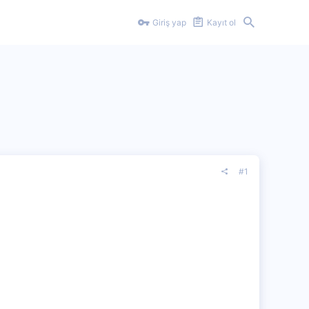
Giriş yap
Kayıt ol
#1