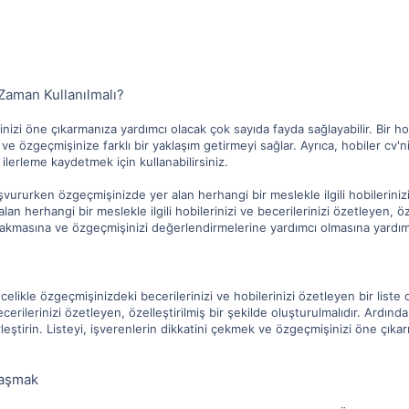
Zaman Kullanılmalı?
inizi öne çıkarmanıza yardımcı olacak çok sayıda fayda sağlayabilir. Bir 
ve özgeçmişinize farklı bir yaklaşım getirmeyi sağlar. Ayrıca, hobiler cv'n
ilerleme kaydetmek için kullanabilirsiniz.
şvururken özgeçmişinizde yer alan herhangi bir meslekle ilgili hobilerinizi v
 herhangi bir meslekle ilgili hobilerinizi ve becerilerinizi özetleyen, özell
bakmasına ve özgeçmişinizi değerlendirmelerine yardımcı olmasına yardım
ncelikle özgeçmişinizdeki becerilerinizi ve hobilerinizi özetleyen bir list
becerilerinizi özetleyen, özelleştirilmiş bir şekilde oluşturulmalıdır. Ardınd
leştirin. Listeyi, işverenlerin dikkatini çekmek ve özgeçmişinizi öne çık
laşmak