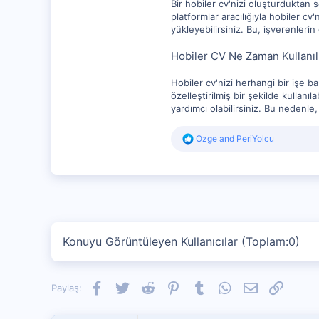
Bir hobiler cv'nizi oluşturduktan 
platformlar aracılığıyla hobiler cv
yükleyebilirsiniz. Bu, işverenleri
Hobiler CV Ne Zaman Kullanıl
Hobiler cv'nizi herhangi bir işe b
özelleştirilmiş bir şekilde kullan
yardımcı olabilirsiniz. Bu nedenle
R
Ozge
and
PeriYolcu
e
a
c
t
i
o
n
s
Konuyu Görüntüleyen Kullanıcılar (Toplam:0)
:
Facebook
Twitter
Reddit
Pinterest
Tumblr
WhatsApp
E-posta
Link
Paylaş: