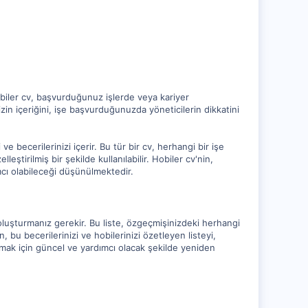
hobiler cv, başvurduğunuz işlerde veya kariyer
izin içeriğini, işe başvurduğunuzda yöneticilerin dikkatini
e becerilerinizi içerir. Bu tür bir cv, herhangi bir işe
eştirilmiş bir şekilde kullanılabilir. Hobiler cv'nin,
cı olabileceği düşünülmektedir.
e oluşturmanız gerekir. Bu liste, özgeçmişinizdeki herhangi
an, bu becerilerinizi ve hobilerinizi özetleyen listeyi,
armak için güncel ve yardımcı olacak şekilde yeniden