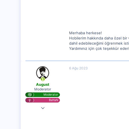
62
Merhaba herkese!
Hobilerim hakkında daha özel bir 
dahil edebileceğimi öğrenmek isti
Yardımınız için çok teşekkür eder
6 Ağu 2023
August
Moderator
Moderator
BaYaN
7 Kas 2020
25,729
1,315