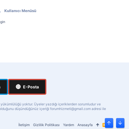
Kullanıcı Menüsü
gin
🔴
m
E-Posta
a yükümlülüğü yoktur. Üyeler yazdığı içeriklerden sorumludur ve
ı olduğunu düşündüğünüz içeriği
forumhizmeti@gmail.com
adresi ile
İletişim
Gizlilik Politikası
Yardım
Anasayfa
R
Üst
Alt
S