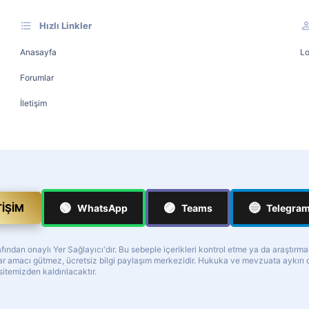
Hızlı Linkler
Anasayfa
Lo
Forumlar
İletişim
🟢
🟣
🔵
TIŞIM
WhatsApp
Teams
Telegra
ndan onaylı Yer Sağlayıcı'dır. Bu sebeple içerikleri kontrol etme ya da araştırm
z kar amacı gütmez, ücretsiz bilgi paylaşım merkezidir. Hukuka ve mevzuata aykır
 sitemizden kaldırılacaktır.