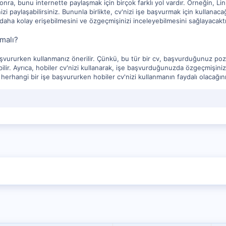
sonra, bunu internette paylaşmak için birçok farklı yol vardır. Örneğin, L
'nizi paylaşabilirsiniz. Bununla birlikte, cv'nizi işe başvurmak için kulla
n daha kolay erişebilmesini ve özgeçmişinizi inceleyebilmesini sağlayacaktı
malı?
aşvururken kullanmanız önerilir. Çünkü, bu tür bir cv, başvurduğunuz pozisy
ılabilir. Ayrıca, hobiler cv'nizi kullanarak, işe başvurduğunuzda özgeçmişi
, herhangi bir işe başvururken hobiler cv'nizi kullanmanın faydalı olacağı