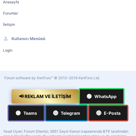
Anasayfa
Forumlar
İletişim
Kullanıcı Menüsü
Login
Forum software by XenForo™
© 2010-2019 XenForo Ltd.
🟢
📢 REKLAM VE İLETIŞIM
WhatsApp
🟣
🔵
🔴
Teams
Telegram
E-Posta
Yasal Uyarı: Forum Sitemiz; 5651 Sayılı Kanun kapsamında BTK tarafından