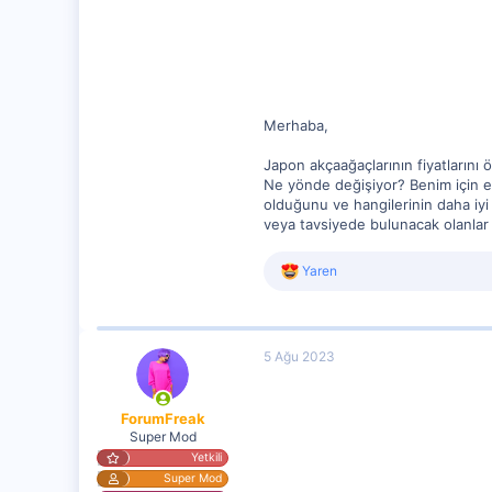
17
Merhaba,
Japon akçaağaçlarının fiyatlarını
Ne yönde değişiyor? Benim için e
olduğunu ve hangilerinin daha iyi
veya tavsiyede bulunacak olanlar
R
Yaren
e
a
c
t
5 Ağu 2023
i
o
n
s
ForumFreak
:
Super Mod
Yetkili
Super Mod