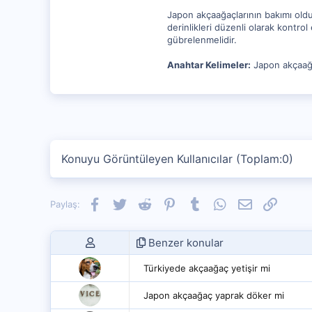
Japon akçaağaçlarının bakımı olduk
derinlikleri düzenli olarak kontro
gübrelenmelidir.
Anahtar Kelimeler:
Japon akçaağaç
Konuyu Görüntüleyen Kullanıcılar (Toplam:0)
Facebook
Twitter
Reddit
Pinterest
Tumblr
WhatsApp
E-posta
Link
Paylaş:
Benzer konular
Türkiyede akçaağaç yetişir mi
Japon akçaağaç yaprak döker mi