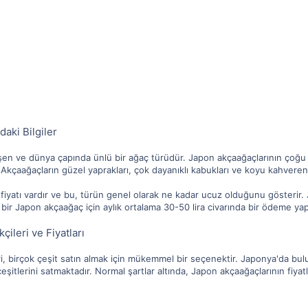
aki Bilgiler
en ve dünya çapında ünlü bir ağaç türüdür. Japon akçaağaçlarının çoğu 
r. Akçaağaçların güzel yaprakları, çok dayanıklı kabukları ve koyu kahver
 fiyatı vardır ve bu, türün genel olarak ne kadar ucuz olduğunu gösterir. J
r Japon akçaağaç için aylık ortalama 30-50 lira civarında bir ödeme yapı
ileri ve Fiyatları
ri, birçok çeşit satın almak için mükemmel bir seçenektir. Japonya'da bul
 çeşitlerini satmaktadır. Normal şartlar altında, Japon akçaağaçlarının fiy
ı