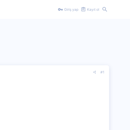
Giriş yap
Kayıt ol
#1