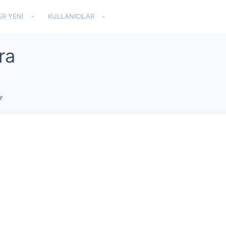
ER YENI
KULLANICILAR
ra
r