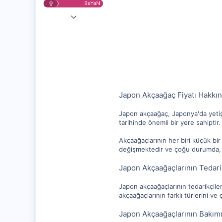
BaYaN
2 Nis 2023
25,151
1,247
112
Japon Akçaağaç Fiyatı Hakkınd
Japon akçaağaç, Japonya'da yetiş
tarihinde önemli bir yere sahipti
Akçaağaçlarının her biri küçük bir
değişmektedir ve çoğu durumda, bi
Japon Akçaağaçlarının Tedarikç
Japon akçaağaçlarının tedarikçile
akçaağaçlarının farklı türlerini ve
Japon Akçaağaçlarının Bakım