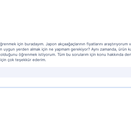
 öğrenmek için buradayım. Japon akçaağaçlarının fiyatlarını araştırıyorum 
n uygun yerden almak için ne yapmam gerekiyor? Aynı zamanda, ürün kalit
 olduğunu öğrenmek istiyorum. Tüm bu sorularım için konu hakkında deney
 için çok teşekkür ederim.