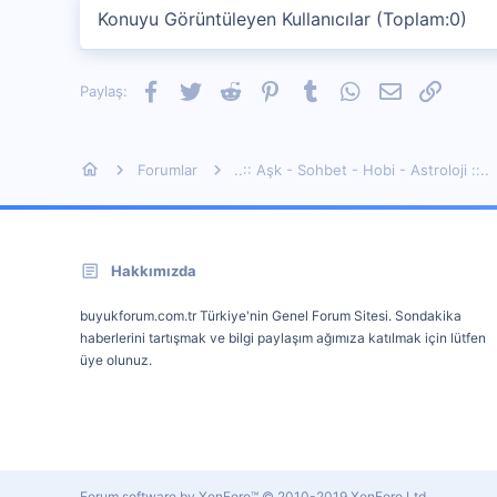
Konuyu Görüntüleyen Kullanıcılar (Toplam:0)
Facebook
Twitter
Reddit
Pinterest
Tumblr
WhatsApp
E-posta
Link
Paylaş:
Forumlar
..:: Aşk - Sohbet - Hobi - Astroloji ::..
Hakkımızda
buyukforum.com.tr Türkiye'nin Genel Forum Sitesi. Sondakika
haberlerini tartışmak ve bilgi paylaşım ağımıza katılmak için lütfen
üye olunuz.
Forum software by XenForo™
© 2010-2019 XenForo Ltd.