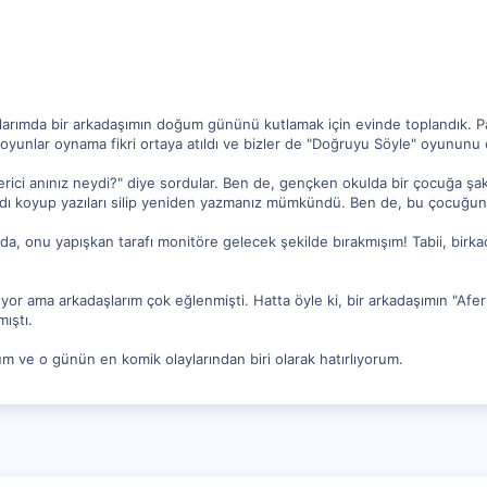
larımda bir arkadaşımın doğum gününü kutlamak için evinde toplandık. Part
oyunlar oynama fikri ortaya atıldı ve bizler de "Doğruyu Söyle" oyununu
erici anınız neydi?" diye sordular. Ben de, gençken okulda bir çocuğa şak
ağıdı koyup yazıları silip yeniden yazmanız mümkündü. Ben de, bu çocuğu
mda, onu yapışkan tarafı monitöre gelecek şekilde bırakmışım! Tabii, birk
uyor ama arkadaşlarım çok eğlenmişti. Hatta öyle ki, bir arkadaşımın "Afe
ıştı.
um ve o günün en komik olaylarından biri olarak hatırlıyorum.