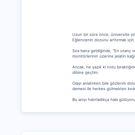
17
Uzun bir süre önce, üniversite yıl
Eğlencenin dozunu arttırmak için 
Sıra bana geldiğinde, "En utanç v
monitörlerinin üzerine jelatin k
Ancak, ne yazık ki notu bıraktığı
dibine geçtim.
Olayı anlatırken bile gözlerim dol
demesi ile herkes gülmekten kırılm
Bu anıyı hatırladıkça hala gülüyor