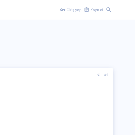
Giriş yap
Kayıt ol
#1