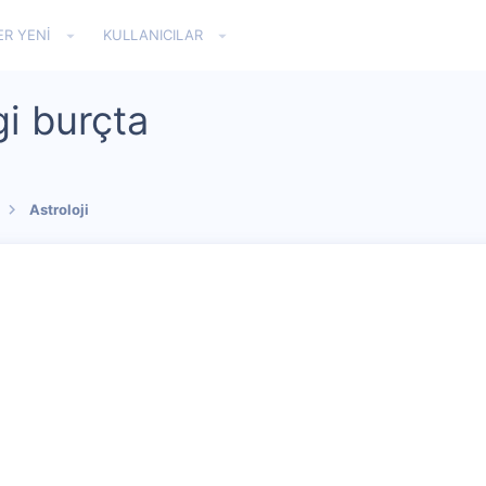
ER YENI
KULLANICILAR
i burçta
Astroloji