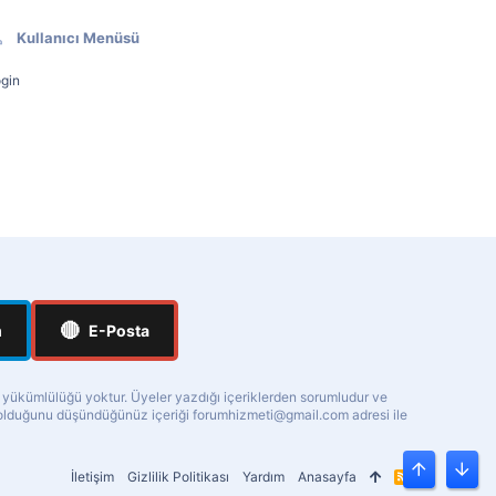
Kullanıcı Menüsü
gin
🔴
m
E-Posta
a yükümlülüğü yoktur. Üyeler yazdığı içeriklerden sorumludur ve
ı olduğunu düşündüğünüz içeriği
forumhizmeti@gmail.com
adresi ile
İletişim
Gizlilik Politikası
Yardım
Anasayfa
R
Üst
Alt
S