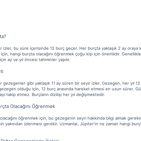
ta?
ir izler, bu süre içerisinde 12 burç geçer. Her burçta yaklaşık 2 ay oraya k
çin, hangi burçta olacağını öğrenmek çoğu kişi için önemlidir. Genellik
in ay ve yıl öncesi tahminler yapılır.
ti
 gezegenler gibi yaklaşık 11 ay süren bir seyir izler. Gezegen, her yıl 12 
ezegen olduğu için, 12 burç arasında hareket etmesi en uzun sürer. Güne
ayı takip etmez. Burçların dizilişi her yıl değişmektedir.
urçta Olacağını Öğrenmek
olacağını öğrenmek için, bu gezegenin seyri hakkında bilgi almak gerekir.
n yakından izlenmesi gerekir. Uzmanlar, Jüpiter'in ne zaman hangi burçt