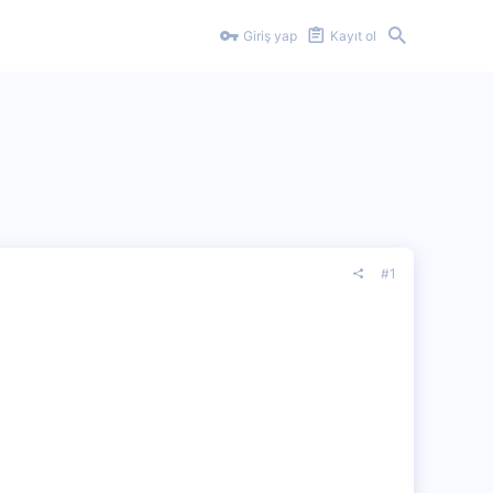
Giriş yap
Kayıt ol
#1