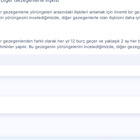
 Diğer Gezegenlerle İlişkisi
r gezegenlerle yörüngeleri arasındaki ilişkileri anlamak için önemli bir
n yörüngesini incelediğimizde, diğer gezegenlerle olan ilişkisini daha i
 gezegenlerden farklı olarak her yıl 12 burç geçer ve yaklaşık 2 ay her b
ahminler yapılır. Bu gezegenin yörüngelerini incelediğimizde, diğer gezege