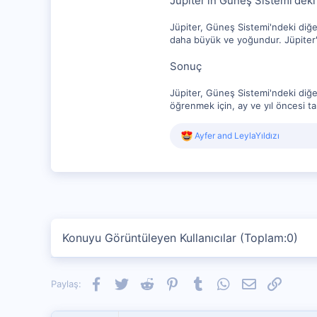
Jüpiter'in Güneş Sistemi'deki
Jüpiter, Güneş Sistemi'ndeki diğe
daha büyük ve yoğundur. Jüpiter'i
Sonuç
Jüpiter, Güneş Sistemi'ndeki diğer
öğrenmek için, ay ve yıl öncesi t
R
Ayfer
and
LeylaYıldızı
e
a
c
t
i
o
n
s
Konuyu Görüntüleyen Kullanıcılar (Toplam:0)
:
Facebook
Twitter
Reddit
Pinterest
Tumblr
WhatsApp
E-posta
Link
Paylaş: