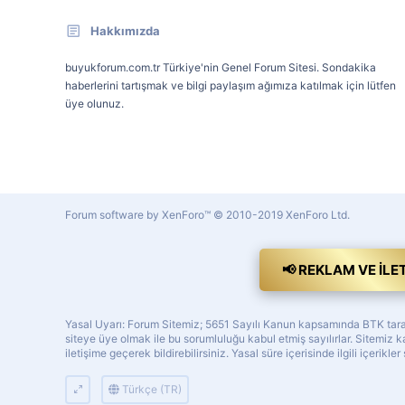
Hakkımızda
buyukforum.com.tr Türkiye'nin Genel Forum Sitesi. Sondakika
haberlerini tartışmak ve bilgi paylaşım ağımıza katılmak için lütfen
üye olunuz.
Forum software by XenForo™
© 2010-2019 XenForo Ltd.
📢 REKLAM VE İLE
Yasal Uyarı: Forum Sitemiz; 5651 Sayılı Kanun kapsamında BTK tarafı
siteye üye olmak ile bu sorumluluğu kabul etmiş sayılırlar. Sitemi
iletişime geçerek bildirebilirsiniz. Yasal süre içerisinde ilgili içerikler
Türkçe (TR)