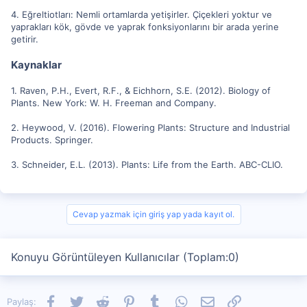
4. Eğreltiotları: Nemli ortamlarda yetişirler. Çiçekleri yoktur ve
yaprakları kök, gövde ve yaprak fonksiyonlarını bir arada yerine
getirir.
Kaynaklar
1. Raven, P.H., Evert, R.F., & Eichhorn, S.E. (2012). Biology of
Plants. New York: W. H. Freeman and Company.
2. Heywood, V. (2016). Flowering Plants: Structure and Industrial
Products. Springer.
3. Schneider, E.L. (2013). Plants: Life from the Earth. ABC-CLIO.
Cevap yazmak için giriş yap yada kayıt ol.
Konuyu Görüntüleyen Kullanıcılar (Toplam:0)
Facebook
Twitter
Reddit
Pinterest
Tumblr
WhatsApp
E-posta
Link
Paylaş: