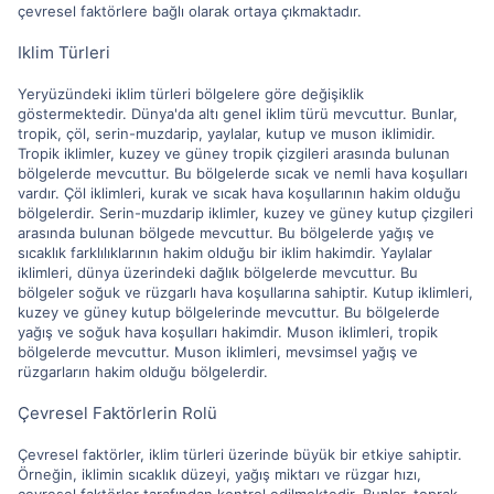
çevresel faktörlere bağlı olarak ortaya çıkmaktadır.
Iklim Türleri
Yeryüzündeki iklim türleri bölgelere göre değişiklik
göstermektedir. Dünya'da altı genel iklim türü mevcuttur. Bunlar,
tropik, çöl, serin-muzdarip, yaylalar, kutup ve muson iklimidir.
Tropik iklimler, kuzey ve güney tropik çizgileri arasında bulunan
bölgelerde mevcuttur. Bu bölgelerde sıcak ve nemli hava koşulları
vardır. Çöl iklimleri, kurak ve sıcak hava koşullarının hakim olduğu
bölgelerdir. Serin-muzdarip iklimler, kuzey ve güney kutup çizgileri
arasında bulunan bölgede mevcuttur. Bu bölgelerde yağış ve
sıcaklık farklılıklarının hakim olduğu bir iklim hakimdir. Yaylalar
iklimleri, dünya üzerindeki dağlık bölgelerde mevcuttur. Bu
bölgeler soğuk ve rüzgarlı hava koşullarına sahiptir. Kutup iklimleri,
kuzey ve güney kutup bölgelerinde mevcuttur. Bu bölgelerde
yağış ve soğuk hava koşulları hakimdir. Muson iklimleri, tropik
bölgelerde mevcuttur. Muson iklimleri, mevsimsel yağış ve
rüzgarların hakim olduğu bölgelerdir.
Çevresel Faktörlerin Rolü
Çevresel faktörler, iklim türleri üzerinde büyük bir etkiye sahiptir.
Örneğin, iklimin sıcaklık düzeyi, yağış miktarı ve rüzgar hızı,
çevresel faktörler tarafından kontrol edilmektedir. Bunlar, toprak