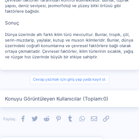
yapısı, deniz seviyesi, jeomorfoloji ve yüzey bitki örtüsü gibi
faktörlere bağlıdır.
Sonuç
Dünya üzerinde altı farklı iklim türü mevcuttur. Bunlar, tropik, çöl,
serin-muzdarip, yaylalar, kutup ve muson iklimleridir. Bunlar, dünya
üzerindeki coğrafi konumlarına ve çevresel faktörlere bağlı olarak
ortaya çıkmaktadır. Çevresel faktörler, iklim türlerinin sıcaklık, yağış
ve rüzgar hızı üzerinde büyük bir etkiye sahiptir.
Cevap yazmak için giriş yap yada kayıt ol.
Konuyu Görüntüleyen Kullanıcılar (Toplam:0)
Facebook
Twitter
Reddit
Pinterest
Tumblr
WhatsApp
E-posta
Link
Paylaş: