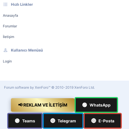
Hızlı Linkler
Anasayfa
Forumlar
İletişim
Kullanıcı Menüsü
Login
Forum software by XenForo™
© 2010-2019 XenForo Ltd.
🟢
📢 REKLAM VE İLETIŞIM
WhatsApp
🟣
🔵
🔴
Teams
Telegram
E-Posta