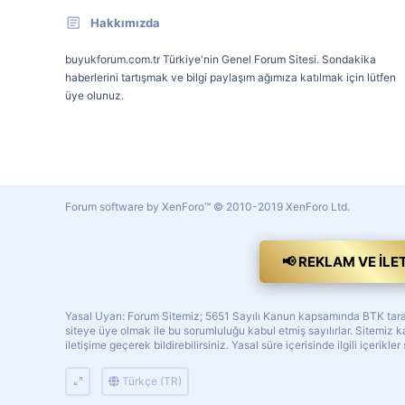
Hakkımızda
buyukforum.com.tr Türkiye'nin Genel Forum Sitesi. Sondakika
haberlerini tartışmak ve bilgi paylaşım ağımıza katılmak için lütfen
üye olunuz.
Forum software by XenForo™
© 2010-2019 XenForo Ltd.
📢 REKLAM VE İLE
Yasal Uyarı: Forum Sitemiz; 5651 Sayılı Kanun kapsamında BTK tarafı
siteye üye olmak ile bu sorumluluğu kabul etmiş sayılırlar. Sitemi
iletişime geçerek bildirebilirsiniz. Yasal süre içerisinde ilgili içerikler
Türkçe (TR)