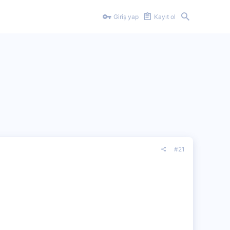
Giriş yap
Kayıt ol
#21