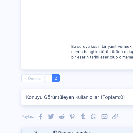
517
0
Bu soruya kesin bir yanıt vermek m
eserin hangi kültürün ürünü olduğu,
bir eserin tarihi eser olup olmamas
1
2
Önceki
Konuyu Görüntüleyen Kullanıcılar (Toplam:0)
Facebook
Twitter
Reddit
Pinterest
Tumblr
WhatsApp
E-posta
Link
Paylaş:
Benzer konular