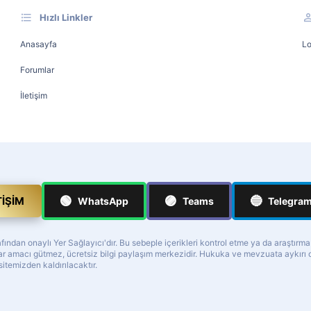
Hızlı Linkler
Anasayfa
Lo
Forumlar
İletişim
🟢
🟣
🔵
TIŞIM
WhatsApp
Teams
Telegra
ndan onaylı Yer Sağlayıcı'dır. Bu sebeple içerikleri kontrol etme ya da araştırm
z kar amacı gütmez, ücretsiz bilgi paylaşım merkezidir. Hukuka ve mevzuata aykır
 sitemizden kaldırılacaktır.