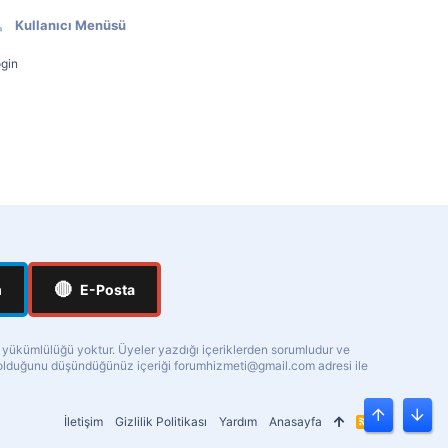
Kullanıcı Menüsü
gin
🔴
m
E-Posta
a yükümlülüğü yoktur. Üyeler yazdığı içeriklerden sorumludur ve
ı olduğunu düşündüğünüz içeriği
forumhizmeti@gmail.com
adresi ile
İletişim
Gizlilik Politikası
Yardım
Anasayfa
R
Üst
Alt
S
S