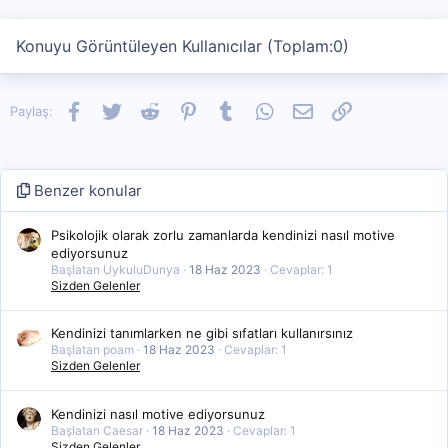
Konuyu Görüntüleyen Kullanıcılar (Toplam:0)
Facebook
Twitter
Reddit
Pinterest
Tumblr
WhatsApp
E-posta
Link
Paylaş:
Benzer konular
Psikolojik olarak zorlu zamanlarda kendinizi nasıl motive
ediyorsunuz
Başlatan UykuluDunya
18 Haz 2023
Cevaplar: 1
Sizden Gelenler
Kendinizi tanımlarken ne gibi sıfatları kullanırsınız
Başlatan poam
18 Haz 2023
Cevaplar: 1
Sizden Gelenler
Kendinizi nasıl motive ediyorsunuz
Başlatan Caesar
18 Haz 2023
Cevaplar: 1
Sizden Gelenler