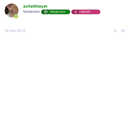
acitatlihayat
Moderator
Moderator
BaYaN
18 Haz 2023
#2