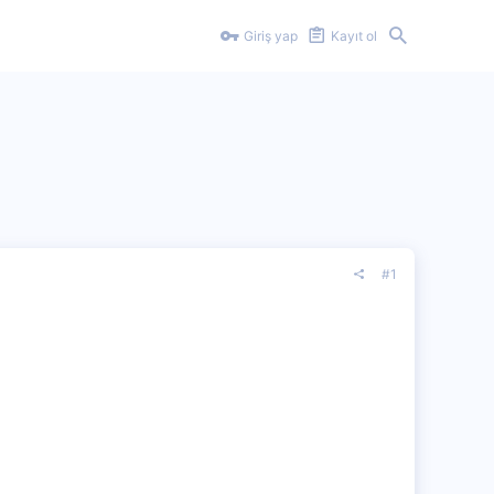
Giriş yap
Kayıt ol
#1