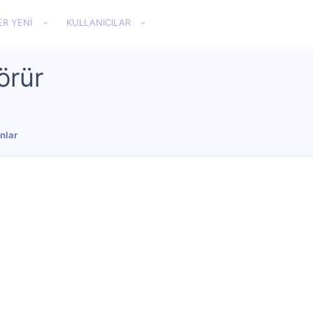
ER YENI
KULLANICILAR
örür
nlar