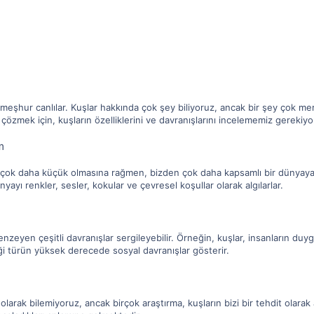
i meşhur canlılar. Kuşlar hakkında çok şey biliyoruz, ancak bir şey çok mer
özmek için, kuşların özelliklerini ve davranışlarını incelememiz gerekiyo
m
çok daha küçük olmasına rağmen, bizden çok daha kapsamlı bir dünyaya sa
nyayı renkler, sesler, kokular ve çevresel koşullar olarak algılarlar.
enzeyen çeşitli davranışlar sergileyebilir. Örneğin, kuşlar, insanların duygul
iği türün yüksek derecede sosyal davranışlar gösterir.
m olarak bilemiyoruz, ancak birçok araştırma, kuşların bizi bir tehdit olarak