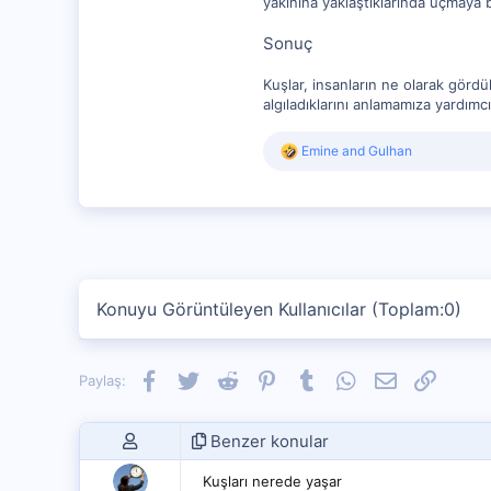
yakınına yaklaştıklarında uçmaya 
Sonuç
Kuşlar, insanların ne olarak gördü
algıladıklarını anlamamıza yardımcı
R
Emine
and
Gulhan
e
a
c
t
i
o
n
s
Konuyu Görüntüleyen Kullanıcılar (Toplam:0)
:
Facebook
Twitter
Reddit
Pinterest
Tumblr
WhatsApp
E-posta
Link
Paylaş:
Benzer konular
Kuşları nerede yaşar