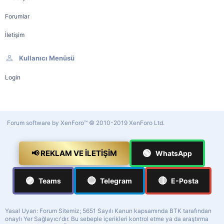
Forumlar
İletişim
Kullanıcı Menüsü
Login
Forum software by XenForo™
© 2010-2019 XenForo Ltd.
🟢
📢 REKLAM VE İLETIŞIM
WhatsApp
🟣
🔵
🔴
Teams
Telegram
E-Posta
Yasal Uyarı: Forum Sitemiz; 5651 Sayılı Kanun kapsamında BTK tarafından
onaylı Yer Sağlayıcı'dır. Bu sebeple içerikleri kontrol etme ya da araştırma