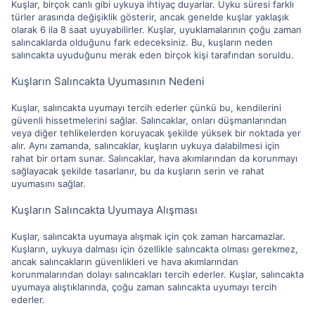
Kuşlar, birçok canlı gibi uykuya ihtiyaç duyarlar. Uyku süresi farklı
türler arasında değişiklik gösterir, ancak genelde kuşlar yaklaşık
olarak 6 ila 8 saat uyuyabilirler. Kuşlar, uyuklamalarının çoğu zaman
salıncaklarda olduğunu fark edeceksiniz. Bu, kuşların neden
salıncakta uyuduğunu merak eden birçok kişi tarafından soruldu.
Kuşların Salıncakta Uyumasının Nedeni
Kuşlar, salıncakta uyumayı tercih ederler çünkü bu, kendilerini
güvenli hissetmelerini sağlar. Salıncaklar, onları düşmanlarından
veya diğer tehlikelerden koruyacak şekilde yüksek bir noktada yer
alır. Aynı zamanda, salıncaklar, kuşların uykuya dalabilmesi için
rahat bir ortam sunar. Salıncaklar, hava akımlarından da korunmayı
sağlayacak şekilde tasarlanır, bu da kuşların serin ve rahat
uyumasını sağlar.
Kuşların Salıncakta Uyumaya Alışması
Kuşlar, salıncakta uyumaya alışmak için çok zaman harcamazlar.
Kuşların, uykuya dalması için özellikle salıncakta olması gerekmez,
ancak salıncakların güvenlikleri ve hava akımlarından
korunmalarından dolayı salıncakları tercih ederler. Kuşlar, salıncakta
uyumaya alıştıklarında, çoğu zaman salıncakta uyumayı tercih
ederler.