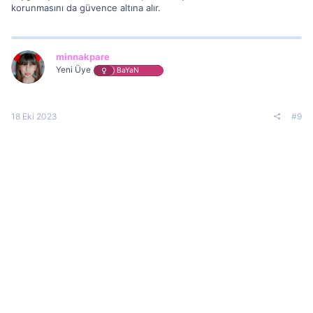
korunmasını da güvence altına alır.
minnakpare
Yeni Üye
BaYaN
18 Eki 2023
#9