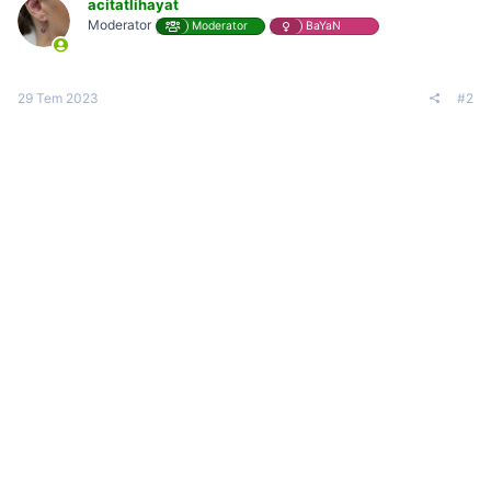
acitatlihayat
Moderator
Moderator
BaYaN
29 Tem 2023
#2