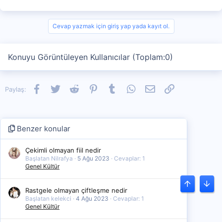
Cevap yazmak için giriş yap yada kayıt ol.
Konuyu Görüntüleyen Kullanıcılar (Toplam:0)
Facebook
Twitter
Reddit
Pinterest
Tumblr
WhatsApp
E-posta
Link
Paylaş:
Benzer konular
Çekimli olmayan fiil nedir
Başlatan Nilrafya
5 Ağu 2023
Cevaplar: 1
Genel Kültür
Üst
Alt
Rastgele olmayan çiftleşme nedir
Başlatan kelekci
4 Ağu 2023
Cevaplar: 1
Genel Kültür