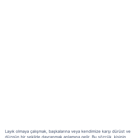
Layık olmaya çalışmak, başkalarına veya kendimize karşı dürüst ve
düzgün bir şekilde davranmak anlamına gelir. Bu sözcük, kişinin