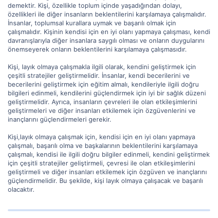
demektir. Kişi, özellikle toplum içinde yaşadığından dolayı,
özellikleri ile diğer insanların beklentilerini karşılamaya çalışmalıdır.
İnsanlar, toplumsal kurallara uymak ve başarılı olmak için
çalışmalıdır. Kişinin kendisi için en iyi olanı yapmaya çalışması, kendi
davranışlarıyla diğer insanlara saygılı olması ve onların duygularını
önemseyerek onların beklentilerini karşılamaya çalışmasıdır.
Kişi, layık olmaya çalışmakla ilgili olarak, kendini geliştirmek için
çeşitli stratejiler geliştirmelidir. İnsanlar, kendi becerilerini ve
becerilerini geliştirmek için eğitim almalı, kendileriyle ilgili doğru
bilgileri edinmeli, kendilerini güçlendirmek için iyi bir sağlık düzeni
geliştirmelidir. Ayrıca, insanların çevreleri ile olan etkileşimlerini
geliştirmeleri ve diğer insanları etkilemek için özgüvenlerini ve
inançlarını güçlendirmeleri gerekir.
Kişi,layık olmaya çalışmak için, kendisi için en iyi olanı yapmaya
çalışmalı, başarılı olma ve başkalarının beklentilerini karşılamaya
çalışmalı, kendisi ile ilgili doğru bilgiler edinmeli, kendini geliştirmek
için çeşitli stratejiler geliştirmeli, çevresi ile olan etkileşimlerini
geliştirmeli ve diğer insanları etkilemek için özgüven ve inançlarını
güçlendirmelidir. Bu şekilde, kişi layık olmaya çalışacak ve başarılı
olacaktır.