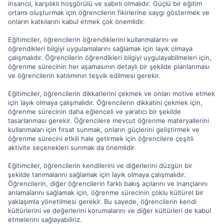
insancıl, karşılıklı hoşgörülü ve sabırlı olmalıdır. Güçlü bir eğitim
ortamı oluşturmak için öğrencilerin fikirlerine saygı göstermek ve
onların katkılarını kabul etmek çok önemlidir.
Eğitimciler, öğrencilerin öğrendiklerini kullanmalarını ve
öğrendikleri bilgiyi uygulamalarını sağlamak için layık olmaya
çalışmalıdır. Öğrencilerin öğrendikleri bilgiyi uygulayabilmeleri için,
öğrenme sürecinin her aşamasının detaylı bir şekilde planlanması
ve öğrencilerin katılımının teşvik edilmesi gerekir.
Eğitimciler, öğrencilerin dikkatlerini çekmek ve onları motive etmek
için layık olmaya çalışmalıdır. Öğrencilerin dikkatini çekmek için,
öğrenme sürecinin daha eğlenceli ve yaratıcı bir şekilde
tasarlanması gerekir. Öğrencilere mevcut öğrenme materyallerini
kullanmaları için fırsat sunmak, onların güçlerini geliştirmek ve
öğrenme sürecini etkili hale getirmek için öğrencilere çeşitli
aktivite seçenekleri sunmak da önemlidir.
Eğitimciler, öğrencilerin kendilerini ve diğerlerini düzgün bir
şekilde tanımalarını sağlamak için layık olmaya çalışmalıdır.
Öğrencilerin, diğer öğrencilerin farklı bakış açılarını ve inançlarını
anlamalarını sağlamak için, öğrenme sürecinin çoklu kültürel bir
yaklaşımla yönetilmesi gerekir. Bu sayede, öğrencilerin kendi
kültürlerini ve değerlerini korumalarını ve diğer kültürleri de kabul
etmelerini sağlayabiliriz.