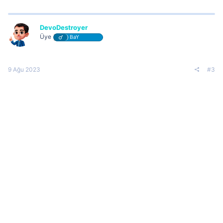
DevoDestroyer
Üye
BaY
9 Ağu 2023
#3