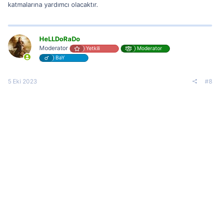
katmalarına yardımcı olacaktır.
HeLLDoRaDo
Moderator
Yetkili
Moderator
BaY
5 Eki 2023
#8