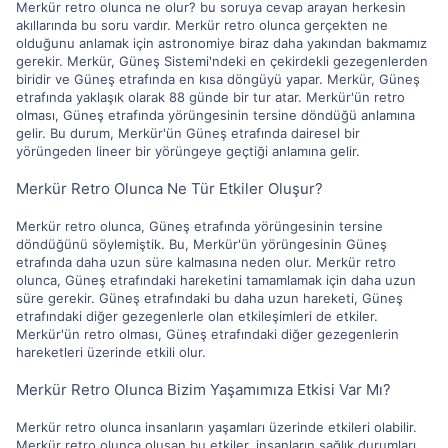
Merkür retro olunca ne olur? bu soruya cevap arayan herkesin
akıllarında bu soru vardır. Merkür retro olunca gerçekten ne
olduğunu anlamak için astronomiye biraz daha yakından bakmamız
gerekir. Merkür, Güneş Sistemi'ndeki en çekirdekli gezegenlerden
biridir ve Güneş etrafında en kısa döngüyü yapar. Merkür, Güneş
etrafında yaklaşık olarak 88 günde bir tur atar. Merkür'ün retro
olması, Güneş etrafında yörüngesinin tersine döndüğü anlamına
gelir. Bu durum, Merkür'ün Güneş etrafında dairesel bir
yörüngeden lineer bir yörüngeye geçtiği anlamına gelir.
Merkür Retro Olunca Ne Tür Etkiler Oluşur?
Merkür retro olunca, Güneş etrafında yörüngesinin tersine
döndüğünü söylemiştik. Bu, Merkür'ün yörüngesinin Güneş
etrafında daha uzun süre kalmasına neden olur. Merkür retro
olunca, Güneş etrafındaki hareketini tamamlamak için daha uzun
süre gerekir. Güneş etrafındaki bu daha uzun hareketi, Güneş
etrafındaki diğer gezegenlerle olan etkileşimleri de etkiler.
Merkür'ün retro olması, Güneş etrafındaki diğer gezegenlerin
hareketleri üzerinde etkili olur.
Merkür Retro Olunca Bizim Yaşamımıza Etkisi Var Mı?
Merkür retro olunca insanların yaşamları üzerinde etkileri olabilir.
Merkür retro olunca oluşan bu etkiler, insanların sağlık durumları,