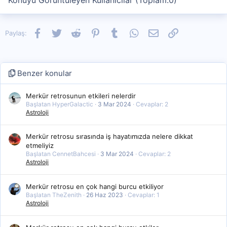
Konuyu Görüntüleyen Kullanıcılar (Toplam:0)
Facebook
Twitter
Reddit
Pinterest
Tumblr
WhatsApp
E-posta
Link
Paylaş:
Benzer konular
Merkür retrosunun etkileri nelerdir
Başlatan HyperGalactic
3 Mar 2024
Cevaplar: 2
Astroloji
Merkür retrosu sırasında iş hayatımızda nelere dikkat
etmeliyiz
Başlatan CennetBahcesi
3 Mar 2024
Cevaplar: 2
Astroloji
Merkür retrosu en çok hangi burcu etkiliyor
Başlatan TheZenith
26 Haz 2023
Cevaplar: 1
Astroloji