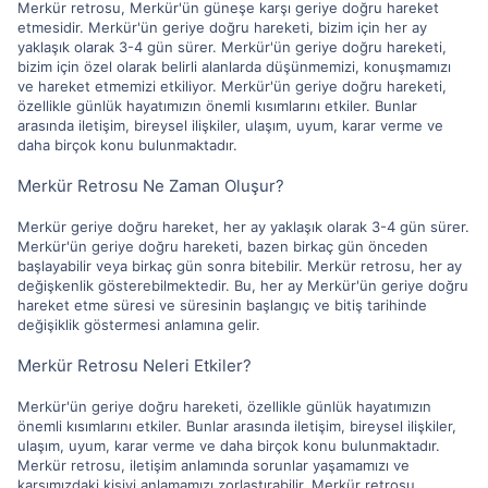
Merkür retrosu, Merkür'ün güneşe karşı geriye doğru hareket
etmesidir. Merkür'ün geriye doğru hareketi, bizim için her ay
yaklaşık olarak 3-4 gün sürer. Merkür'ün geriye doğru hareketi,
bizim için özel olarak belirli alanlarda düşünmemizi, konuşmamızı
ve hareket etmemizi etkiliyor. Merkür'ün geriye doğru hareketi,
özellikle günlük hayatımızın önemli kısımlarını etkiler. Bunlar
arasında iletişim, bireysel ilişkiler, ulaşım, uyum, karar verme ve
daha birçok konu bulunmaktadır.
Merkür Retrosu Ne Zaman Oluşur?
Merkür geriye doğru hareket, her ay yaklaşık olarak 3-4 gün sürer.
Merkür'ün geriye doğru hareketi, bazen birkaç gün önceden
başlayabilir veya birkaç gün sonra bitebilir. Merkür retrosu, her ay
değişkenlik gösterebilmektedir. Bu, her ay Merkür'ün geriye doğru
hareket etme süresi ve süresinin başlangıç ve bitiş tarihinde
değişiklik göstermesi anlamına gelir.
Merkür Retrosu Neleri Etkiler?
Merkür'ün geriye doğru hareketi, özellikle günlük hayatımızın
önemli kısımlarını etkiler. Bunlar arasında iletişim, bireysel ilişkiler,
ulaşım, uyum, karar verme ve daha birçok konu bulunmaktadır.
Merkür retrosu, iletişim anlamında sorunlar yaşamamızı ve
karşımızdaki kişiyi anlamamızı zorlaştırabilir. Merkür retrosu,