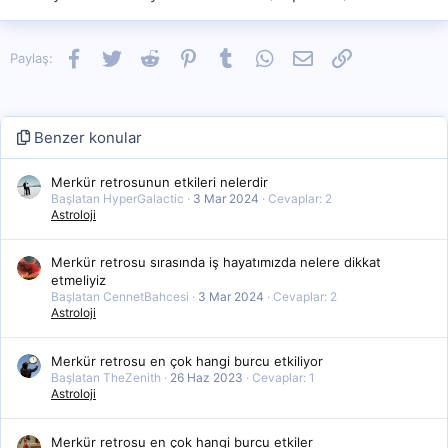
Facebook
Twitter
Reddit
Pinterest
Tumblr
WhatsApp
E-posta
Link
Paylaş:
Benzer konular
Merkür retrosunun etkileri nelerdir
Başlatan HyperGalactic
3 Mar 2024
Cevaplar: 2
Astroloji
Merkür retrosu sırasında iş hayatımızda nelere dikkat
etmeliyiz
Başlatan CennetBahcesi
3 Mar 2024
Cevaplar: 2
Astroloji
Merkür retrosu en çok hangi burcu etkiliyor
Başlatan TheZenith
26 Haz 2023
Cevaplar: 1
Astroloji
Merkür retrosu en çok hangi burcu etkiler