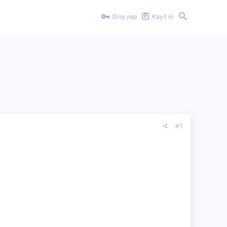
Giriş yap
Kayıt ol
#1