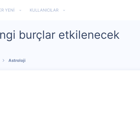
ER YENI
KULLANICILAR
gi burçlar etkilenecek
Astroloji