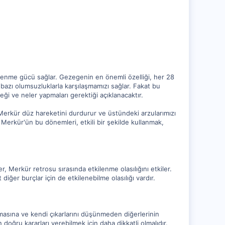
öğrenme gücü sağlar. Gezegenin en önemli özelliği, her 28
 bazı olumsuzluklarla karşılaşmamızı sağlar. Fakat bu
ği ve neler yapmaları gerektiği açıklanacaktır.
Merkür düz hareketini durdurur ve üstündeki arzularımızı
 Merkür'ün bu dönemleri, etkili bir şekilde kullanmak,
, Merkür retrosu sırasında etkilenme olasılığını etkiler.
ğer burçlar için de etkilenebilme olasılığı vardır.
masına ve kendi çıkarlarını düşünmeden diğerlerinin
doğru kararları verebilmek için daha dikkatli olmalıdır.