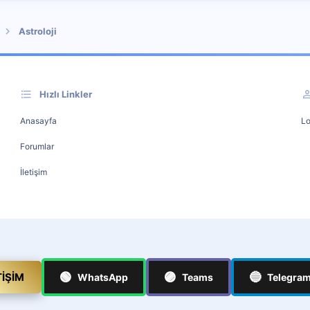
Astroloji
Hızlı Linkler
Anasayfa
Lo
Forumlar
İletişim
🟢
🟣
🔵
TIŞIM
WhatsApp
Teams
Telegra