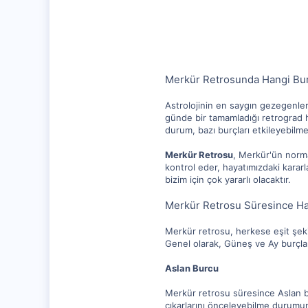
10,217
1,281
112
Merkür Retrosunda Hangi Bur
Astrolojinin en saygın gezegenler
günde bir tamamladığı retrograd h
durum, bazı burçları etkileyebilm
Merkür Retrosu
, Merkür'ün norma
kontrol eder, hayatımızdaki kararl
bizim için çok yararlı olacaktır.
Merkür Retrosu Süresince Ha
Merkür retrosu, herkese eşit şekil
Genel olarak, Güneş ve Ay burçları
Aslan Burcu
Merkür retrosu süresince Aslan bu
çıkarlarını önceleyebilme durumuna