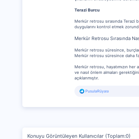
Terazi Burcu
Merkür retrosu sırasında Terazi bu
duygularını kontrol etmek zorunda
Merkür Retrosu Sırasında Nas
Merkür retrosu süresince, burçların
Merkür retrosu süresince daha faz
Merkür retrosu, hayatımızın her a
ve nasıl önlem almaları gerektiği
açıklanmıştır.
R
PusulaRüyası
e
a
c
t
i
o
n
s
Konuyu Görüntüleyen Kullanıcılar (Toplam:0)
: