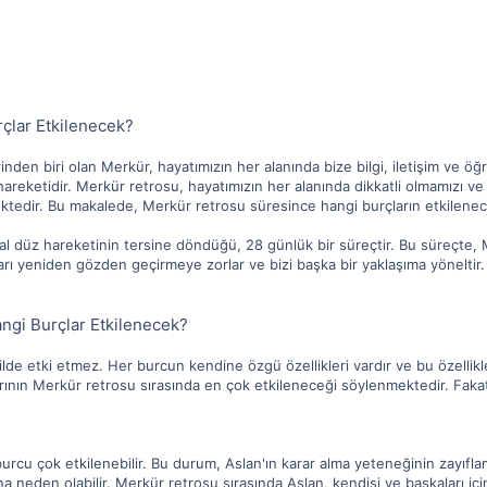
çlar Etkilenecek?
inden biri olan Merkür, hayatımızın her alanında bize bilgi, iletişim ve 
areketidir. Merkür retrosu, hayatımızın her alanında dikkatli olmamızı ve
ektedir. Bu makalede, Merkür retrosu süresince hangi burçların etkilenece
l düz hareketinin tersine döndüğü, 28 günlük bir süreçtir. Bu süreçte, 
arı yeniden gözden geçirmeye zorlar ve bizi başka bir yaklaşıma yöneltir.
ngi Burçlar Etkilenecek?
de etki etmez. Her burcun kendine özgü özellikleri vardır ve bu özellikler
nın Merkür retrosu sırasında en çok etkileneceği söylenmektedir. Fakat di
rcu çok etkilenebilir. Bu durum, Aslan'ın karar alma yeteneğinin zayıfla
 neden olabilir. Merkür retrosu sırasında Aslan, kendisi ve başkaları için 