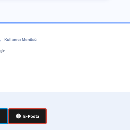
Kullanıcı Menüsü
gin
🔴
m
E-Posta