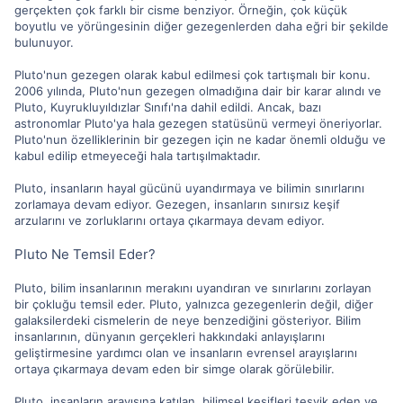
gerçekten çok farklı bir cisme benziyor. Örneğin, çok küçük
boyutlu ve yörüngesinin diğer gezegenlerden daha eğri bir şekilde
bulunuyor.
Pluto'nun gezegen olarak kabul edilmesi çok tartışmalı bir konu.
2006 yılında, Pluto'nun gezegen olmadığına dair bir karar alındı ve
Pluto, Kuyrukluyıldızlar Sınıfı'na dahil edildi. Ancak, bazı
astronomlar Pluto'ya hala gezegen statüsünü vermeyi öneriyorlar.
Pluto'nun özelliklerinin bir gezegen için ne kadar önemli olduğu ve
kabul edilip etmeyeceği hala tartışılmaktadır.
Pluto, insanların hayal gücünü uyandırmaya ve bilimin sınırlarını
zorlamaya devam ediyor. Gezegen, insanların sınırsız keşif
arzularını ve zorluklarını ortaya çıkarmaya devam ediyor.
Pluto Ne Temsil Eder?
Pluto, bilim insanlarının merakını uyandıran ve sınırlarını zorlayan
bir çokluğu temsil eder. Pluto, yalnızca gezegenlerin değil, diğer
galaksilerdeki cismelerin de neye benzediğini gösteriyor. Bilim
insanlarının, dünyanın gerçekleri hakkındaki anlayışlarını
geliştirmesine yardımcı olan ve insanların evrensel arayışlarını
ortaya çıkarmaya devam eden bir simge olarak görülebilir.
Pluto, insanların arayışına katılan, bilimsel keşifleri teşvik eden ve