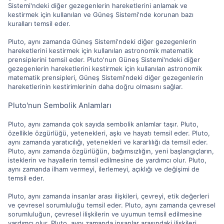
Sistemi'ndeki diğer gezegenlerin hareketlerini anlamak ve
kestirmek için kullanılan ve Güneş Sistemi'nde korunan bazı
kuralları temsil eder.
Pluto, aynı zamanda Güneş Sistemi'ndeki diğer gezegenlerin
hareketlerini kestirmek için kullanılan astronomik matematik
prensiplerini temsil eder. Pluto'nun Güneş Sistemi'ndeki diğer
gezegenlerin hareketlerini kestirmek için kullanılan astronomik
matematik prensipleri, Güneş Sistemi'ndeki diğer gezegenlerin
hareketlerinin kestirimlerinin daha doğru olmasını sağlar.
Pluto'nun Sembolik Anlamları
Pluto, aynı zamanda çok sayıda sembolik anlamlar taşır. Pluto,
özellikle özgürlüğü, yetenekleri, aşkı ve hayatı temsil eder. Pluto,
aynı zamanda yaratıcılığı, yetenekleri ve kararlılığı da temsil eder.
Pluto, aynı zamanda özgürlüğün, bağımsızlığın, yeni başlangıçların,
isteklerin ve hayallerin temsil edilmesine de yardımcı olur. Pluto,
aynı zamanda ilham vermeyi, ilerlemeyi, açıklığı ve değişimi de
temsil eder.
Pluto, aynı zamanda insanlar arası ilişkileri, çevreyi, etik değerleri
ve çevresel sorumluluğu temsil eder. Pluto, aynı zamanda çevresel
sorumluluğun, çevresel ilişkilerin ve uyumun temsil edilmesine
yardımcı olur. Pluto, aynı zamanda insanlar arasındaki ilişkileri,