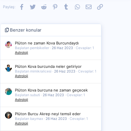
Facebook
Twitter
Reddit
Pinterest
Tumblr
WhatsApp
E-posta
Link
Paylaş:
Benzer konular
Plüton ne zaman Kova Burcundaydı
Başlatan pembikeller
26 Haz 2023
Cevaplar: 1
Astroloji
Plüton Kova burcunda neler getiriyor
Başlatan mimikralicesi
26 Haz 2023
Cevaplar: 1
Astroloji
Plüton Kova burcuna ne zaman geçecek
Başlatan subuti
26 Haz 2023
Cevaplar: 1
Astroloji
Plüton Burcu Akrep neyi temsil eder
Başlatan baymax
26 Haz 2023
Cevaplar: 1
Astroloji