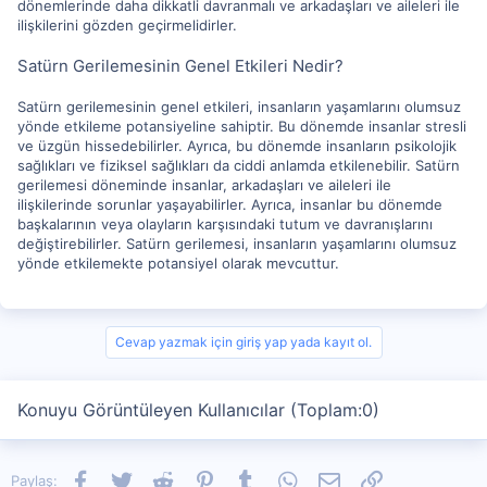
dönemlerinde daha dikkatli davranmalı ve arkadaşları ve aileleri ile
ilişkilerini gözden geçirmelidirler.
Satürn Gerilemesinin Genel Etkileri Nedir?
Satürn gerilemesinin genel etkileri, insanların yaşamlarını olumsuz
yönde etkileme potansiyeline sahiptir. Bu dönemde insanlar stresli
ve üzgün hissedebilirler. Ayrıca, bu dönemde insanların psikolojik
sağlıkları ve fiziksel sağlıkları da ciddi anlamda etkilenebilir. Satürn
gerilemesi döneminde insanlar, arkadaşları ve aileleri ile
ilişkilerinde sorunlar yaşayabilirler. Ayrıca, insanlar bu dönemde
başkalarının veya olayların karşısındaki tutum ve davranışlarını
değiştirebilirler. Satürn gerilemesi, insanların yaşamlarını olumsuz
yönde etkilemekte potansiyel olarak mevcuttur.
Cevap yazmak için giriş yap yada kayıt ol.
Konuyu Görüntüleyen Kullanıcılar (Toplam:0)
Facebook
Twitter
Reddit
Pinterest
Tumblr
WhatsApp
E-posta
Link
Paylaş: