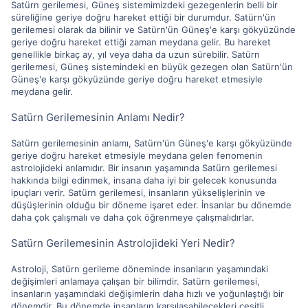
Satürn gerilemesi, Güneş sistemimizdeki gezegenlerin belli bir
süreliğine geriye doğru hareket ettiği bir durumdur. Satürn'ün
gerilemesi olarak da bilinir ve Satürn'ün Güneş'e karşı gökyüzünde
geriye doğru hareket ettiği zaman meydana gelir. Bu hareket
genellikle birkaç ay, yıl veya daha da uzun sürebilir. Satürn
gerilemesi, Güneş sistemindeki en büyük gezegen olan Satürn'ün
Güneş'e karşı gökyüzünde geriye doğru hareket etmesiyle
meydana gelir.
Satürn Gerilemesinin Anlamı Nedir?
Satürn gerilemesinin anlamı, Satürn'ün Güneş'e karşı gökyüzünde
geriye doğru hareket etmesiyle meydana gelen fenomenin
astrolojideki anlamıdır. Bir insanın yaşamında Satürn gerilemesi
hakkında bilgi edinmek, insana daha iyi bir gelecek konusunda
ipuçları verir. Satürn gerilemesi, insanların yükselişlerinin ve
düşüşlerinin olduğu bir döneme işaret eder. İnsanlar bu dönemde
daha çok çalışmalı ve daha çok öğrenmeye çalışmalıdırlar.
Satürn Gerilemesinin Astrolojideki Yeri Nedir?
Astroloji, Satürn gerileme döneminde insanların yaşamındaki
değişimleri anlamaya çalışan bir bilimdir. Satürn gerilemesi,
insanların yaşamındaki değişimlerin daha hızlı ve yoğunlaştığı bir
dönemdir. Bu dönemde insanların karşılaşabilecekleri çeşitli