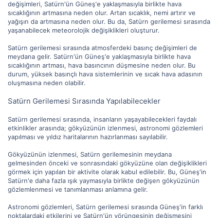
değişimleri, Satürn'ün Güneş'e yaklaşmasıyla birlikte hava
sıcaklığının artmasına neden olur. Artan sıcaklık, nemi artırır ve
yağışın da artmasına neden olur. Bu da, Satürn gerilemesi sırasında
yaşanabilecek meteorolojik değişiklikleri oluşturur.
Satürn gerilemesi sırasında atmosferdeki basınç değişimleri de
meydana gelir. Satürn'ün Güneş'e yaklaşmasıyla birlikte hava
sıcaklığının artması, hava basıncının düşmesine neden olur. Bu
durum, yüksek basınçlı hava sistemlerinin ve sıcak hava adasının
oluşmasına neden olabilir.
Satürn Gerilemesi Sırasında Yapılabilecekler
Satürn gerilemesi sırasında, insanların yaşayabilecekleri faydalı
etkinlikler arasında; gökyüzünün izlenmesi, astronomi gözlemleri
yapılması ve yıldız haritalarının hazırlanması sayılabilir.
Gökyüzünün izlenmesi, Satürn gerilemesinin meydana
gelmesinden önceki ve sonrasındaki gökyüzüne olan değişiklikleri
görmek için yapılan bir aktivite olarak kabul edilebilir. Bu, Güneş'in
Satürn'e daha fazla ışık yaymasıyla birlikte değişen gökyüzünün
gözlemlenmesi ve tanımlanması anlamına gelir.
Astronomi gözlemleri, Satürn gerilemesi sırasında Güneş'in farklı
noktalardaki etkilerini ve Satürn'ün yörüngesinin değişmesini