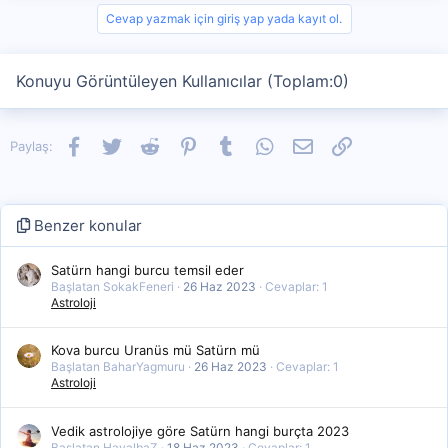
Cevap yazmak için giriş yap yada kayıt ol.
Konuyu Görüntüleyen Kullanıcılar (Toplam:0)
Facebook
Twitter
Reddit
Pinterest
Tumblr
WhatsApp
E-posta
Link
Paylaş:
Benzer konular
Satürn hangi burcu temsil eder
Başlatan SokakFeneri
26 Haz 2023
Cevaplar: 1
Astroloji
Kova burcu Uranüs mü Satürn mü
Başlatan BaharYagmuru
26 Haz 2023
Cevaplar: 1
Astroloji
Vedik astrolojiye göre Satürn hangi burçta 2023
Başlatan HayalbaZ
18 Haz 2023
Cevaplar: 1