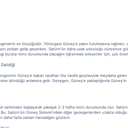
egenlerin en büyüğüdür. Yörüngesi Güneş'e yakın tutulmasına rağmen, 
ynı yoldan gelip geçerken, Satürn'ün daha uzak yolculuğu süresince gö
ngi burçta retro durumunda olacağını öğrenmek isteyenler için, çok önem
Geldiği
üngesinin Güneş'e bakan taraftan öte tarafa geçmesiyle meydana gelen 
sine döndüğü anlamına gelir. Gezegen, Güneş'e yaklaştığında Güneş'in et
lık tarihinden başlayarak yaklaşık 2-3 hafta retro durumunda olur. Satürn,
r. Bu, Satürn'ün Güneş Sistemi'ndeki diğer gezegenlerden uzakta olduğu
n daha fazla zaman harcadığını gösterir.