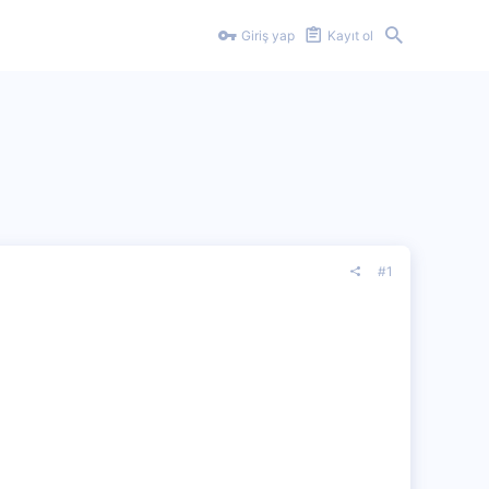
Giriş yap
Kayıt ol
#1