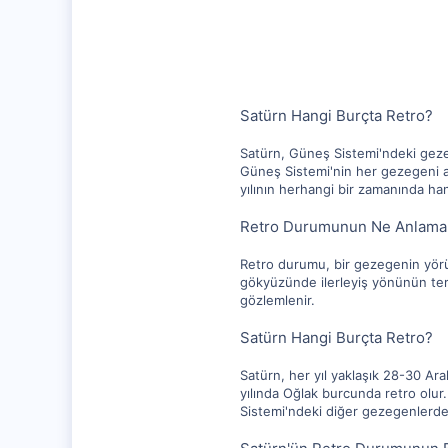
10,217
1,281
112
Satürn Hangi Burçta Retro?
Satürn, Güneş Sistemi'ndeki gez
Güneş Sistemi'nin her gezegeni a
yılının herhangi bir zamanında ha
Retro Durumunun Ne Anlama 
Retro durumu, bir gezegenin yör
gökyüzünde ilerleyiş yönünün ter
gözlemlenir.
Satürn Hangi Burçta Retro?
Satürn, her yıl yaklaşık 28-30 Ara
yılında Oğlak burcunda retro olu
Sistemi'ndeki diğer gezegenlerde