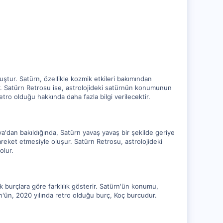
tur. Satürn, özellikle kozmik etkileri bakımından
tir. Satürn Retrosu ise, astrolojideki satürnün konumunun
o olduğu hakkında daha fazla bilgi verilecektir.
'dan bakıldığında, Satürn yavaş yavaş bir şekilde geriye
ket etmesiyle oluşur. Satürn Retrosu, astrolojideki
olur.
k burçlara göre farklılık gösterir. Satürn'ün konumu,
ürn'ün, 2020 yılında retro olduğu burç, Koç burcudur.