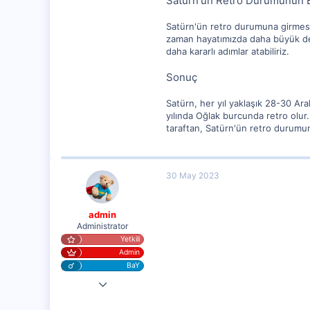
Satürn'ün Retro Durumunun E
Satürn'ün retro durumuna girmesi,
zaman hayatımızda daha büyük deği
daha kararlı adımlar atabiliriz.
Sonuç
Satürn, her yıl yaklaşık 28-30 Ara
yılında Oğlak burcunda retro olu
taraftan, Satürn'ün retro durumun
30 May 2023
admin
Administrator
Yetkili
Admin
BaY
25 Eyl 2020
20,003