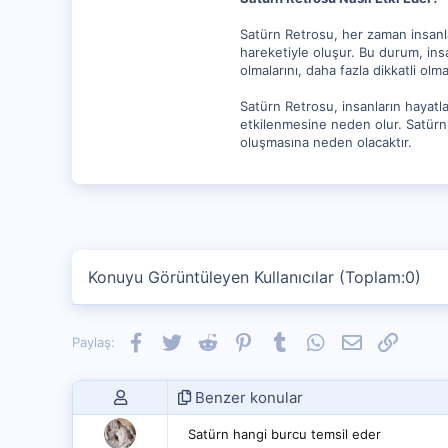
Satürn Retrosu, her zaman insanl
hareketiyle oluşur. Bu durum, ins
olmalarını, daha fazla dikkatli olma
Satürn Retrosu, insanların hayatl
etkilenmesine neden olur. Satürn'
oluşmasına neden olacaktır.
Konuyu Görüntüleyen Kullanıcılar (Toplam:0)
Facebook
Twitter
Reddit
Pinterest
Tumblr
WhatsApp
E-posta
Link
Paylaş:
Benzer konular
Satürn hangi burcu temsil eder