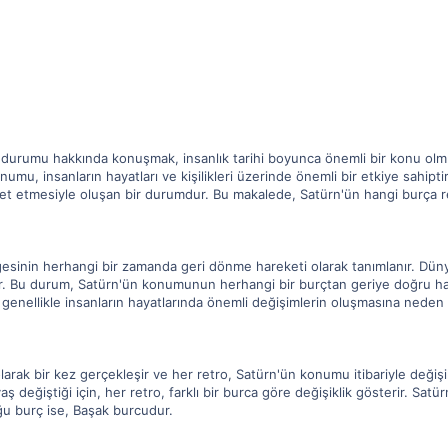
 durumu hakkında konuşmak, insanlık tarihi boyunca önemli bir konu olmuş
umu, insanların hayatları ve kişilikleri üzerinde önemli bir etkiye sahip
 etmesiyle oluşan bir durumdur. Bu makalede, Satürn'ün hangi burça retr
sinin herhangi bir zamanda geri dönme hareketi olarak tanımlanır. Dünya
. Bu durum, Satürn'ün konumunun herhangi bir burçtan geriye doğru hare
genellikle insanların hayatlarında önemli değişimlerin oluşmasına neden 
larak bir kez gerçekleşir ve her retro, Satürn'ün konumu itibariyle değişi
ş değiştiği için, her retro, farklı bir burca göre değişiklik gösterir. Sat
ğu burç ise, Başak burcudur.