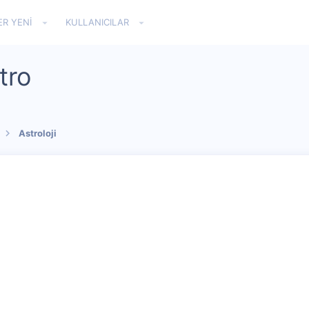
ER YENI
KULLANICILAR
tro
Astroloji