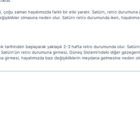
tkisi
 çoğu zaman hayatımızda farklı bir etki yaratır. Satürn, retro durumuna 
şiklikler olmasına neden olur. Satürn retro durumunda iken, hayatımızda 
lık tarihinden başlayarak yaklaşık 2-3 hafta retro durumunda olur. Satürn,
r. Satürn'ün retro durumuna girmesi, Güneş Sistemi'ndeki diğer gezegenl
a girmesi, hayatımızda bazı değişikliklerin meydana gelmesine neden olur 