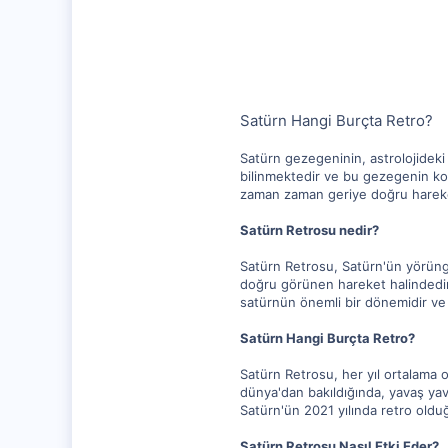
1,347
112
Satürn Hangi Burçta Retro?
Satürn gezegeninin, astrolojideki
bilinmektedir ve bu gezegenin kon
zaman zaman geriye doğru hareket
Satürn Retrosu nedir?
Satürn Retrosu, Satürn'ün yörünge
doğru görünen hareket halindedir
satürnün önemli bir dönemidir ve 
Satürn Hangi Burçta Retro?
Satürn Retrosu, her yıl ortalama o
dünya'dan bakıldığında, yavaş yava
Satürn'ün 2021 yılında retro oldu
Satürn Retrosu Nasıl Etki Eder?