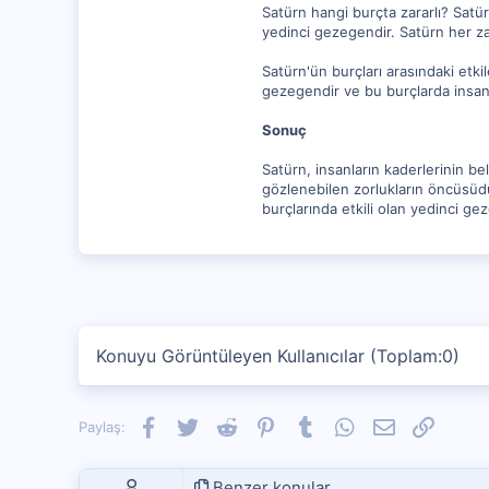
Satürn hangi burçta zararlı? Satürn
yedinci gezegendir. Satürn her zam
Satürn'ün burçları arasındaki etkil
gezegendir ve bu burçlarda insanlar
Sonuç
Satürn, insanların kaderlerinin bel
gözlenebilen zorlukların öncüsüdür
burçlarında etkili olan yedinci geze
Konuyu Görüntüleyen Kullanıcılar (Toplam:0)
Facebook
Twitter
Reddit
Pinterest
Tumblr
WhatsApp
E-posta
Link
Paylaş:
Benzer konular