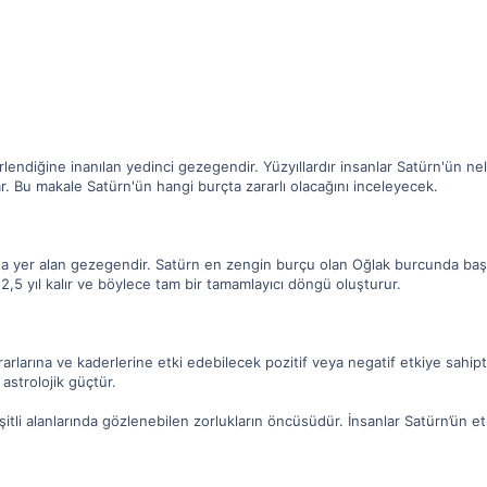
irlendiğine inanılan yedinci gezegendir. Yüzyıllardır insanlar Satürn'ün ne
. Bu makale Satürn'ün hangi burçta zararlı olacağını inceleyecek.
 yer alan gezegendir. Satürn en zengin burçu olan Oğlak burcunda başlang
2,5 yıl kalır ve böylece tam bir tamamlayıcı döngü oluşturur.
rarlarına ve kaderlerine etki edebilecek pozitif veya negatif etkiye sahip
astrolojik güçtür.
itli alanlarında gözlenebilen zorlukların öncüsüdür. İnsanlar Satürn’ün etkil