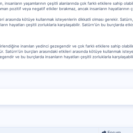
, insanların yaşamlarının çeşitli alanlarında çok farklı etkilere sahip olabil
an pozitif veya negatif etkiler bırakmaz, ancak insanların hayatlarının çeşi
eri arasında kötüye kullanmak isteyenlerin dikkatli olması gerekir. Satürn,
ın hayatları çeşitli zorluklarla karşılaşabilir. Satürn'ün bu burçlarda etki
irlendiğine inanılan yedinci gezegendir ve çok farklı etkilere sahip olabilir
. Satürn'ün burçları arasındaki etkileri arasında kötüye kullanmak isteyen
gendir ve bu burçlarda insanların hayatları çeşitli zorluklarla karşılaşabili
Forum