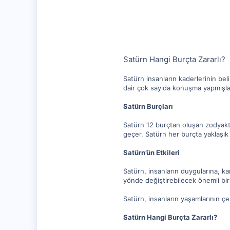
10,217
1,281
112
Satürn Hangi Burçta Zararlı?
Satürn insanların kaderlerinin bel
dair çok sayıda konuşma yapmışlar
Satürn Burçları
Satürn 12 burçtan oluşan zodyakta
geçer. Satürn her burçta yaklaşık 
Satürn’ün Etkileri
Satürn, insanların duygularına, ka
yönde değiştirebilecek önemli bir 
Satürn, insanların yaşamlarının çeş
Satürn Hangi Burçta Zararlı?