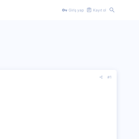
Giriş yap
Kayıt ol
#1