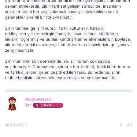
Şiirin tarihi, insanların ortak bir dil kullanmaya başlamalarından beri
devam etmektedir. Şiirin tarihsel gelişim sürecinde, insanların
çevrelerindeki her şeyi anlatmak amacıyla kullandıkları sözlü
gelenekler önemli bir rol oynamıştır.
Şiirin tarihsel gelişim süreci, farklı kültürlerin karşılıklı
etkileşimleriyle de belirginleşmiştir. İnsanlar farklı kültürlerin
şiirlerini öğrenmiş ve bunları kendi şiirlerine eklemişlerdir. Böylece,
şiir tarihi sürekli olarak çeşitli kültürlerin etkileşimleriyle gelişmiş ve
zenginleşmiştir.
Şiirin tarihinin son döneminde ise, şiir türleri çok sayıda
çeşitlenmiştir. Günümüzde, şiirlerin her türlüsü, farklı kültürlerden
ve farklı dillerden gelen çeşitli etkileri taşır. Bu nedenle, şiirin
tarihsel gelişim süreci oldukça karmaşık ve çok katmanlıdır.
PavyonGacisi
Üye
BaYaN
28 Ağu 2023
#3