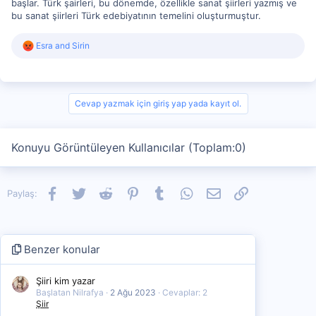
başlar. Türk şairleri, bu dönemde, özellikle sanat şiirleri yazmış ve
bu sanat şiirleri Türk edebiyatının temelini oluşturmuştur.
R
Esra
and
Sirin
e
a
c
t
i
Cevap yazmak için giriş yap yada kayıt ol.
o
n
s
Konuyu Görüntüleyen Kullanıcılar (Toplam:0)
:
Facebook
Twitter
Reddit
Pinterest
Tumblr
WhatsApp
E-posta
Link
Paylaş:
Benzer konular
Şiiri kim yazar
Başlatan Nilrafya
2 Ağu 2023
Cevaplar: 2
Şiir