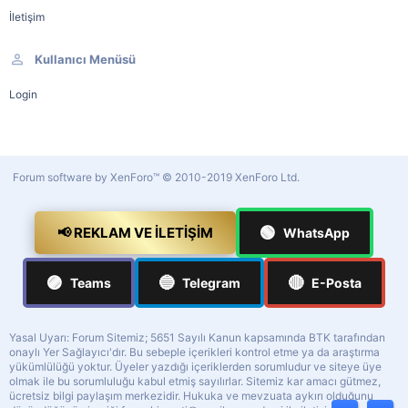
İletişim
Kullanıcı Menüsü
Login
Forum software by XenForo™
© 2010-2019 XenForo Ltd.
🟢
📢 REKLAM VE İLETIŞIM
WhatsApp
🟣
🔵
🔴
Teams
Telegram
E-Posta
Yasal Uyarı: Forum Sitemiz; 5651 Sayılı Kanun kapsamında BTK tarafından
onaylı Yer Sağlayıcı'dır. Bu sebeple içerikleri kontrol etme ya da araştırma
yükümlülüğü yoktur. Üyeler yazdığı içeriklerden sorumludur ve siteye üye
olmak ile bu sorumluluğu kabul etmiş sayılırlar. Sitemiz kar amacı gütmez,
ücretsiz bilgi paylaşım merkezidir. Hukuka ve mevzuata aykırı olduğunu