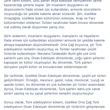
Şiirin tarihi kökeni, ünlü şairler veya edebiyat tarihçilerinin tarihe
kazandırdığı şiirlerle başlar. Şiir insanların duygularını ve
düşüncelerini ifade etmek için kullandıkları, armonik sözcüklerin
oluşturduğu bir şekilde kaleme alınan sözlerdir. Şiiri, özellikle
Ortaçağ’da, özellikle İslam kültürünün etkisiyle, Arap ve Fars
kültürlerinden etkilenen Türkler tarafından İslam öncesi dönemde
icat edilmiş olarak düşünmek yanlış olur.
Şiirin atalarının, insanların duygularını, inanışlarını ve hayatlarını
ifade etmek için kullandıkları sözcükleri armonik bir şekilde kaleme
almaya başladıkları düşünülmektedir. Orta Çağ boyunca, şiir Türk
edebiyatının temelini oluşturmuş ve Türkler tarafından çeşitli
türlerde kullanılmıştır. Mevlana Celaleddin Rumi gibi çok ünlü
şairlerin yanı sıra, Divan Edebiyatı döneminde, çoğu şairin şiirlerini
kapsayan bir kültür oluşmuştur. Bu dönemde, Türk şairleri
dünyanın çeşitli kültür ve konularından etkilenmişlerdir.
Şiir tarihinde, özellikle Divan Edebiyatı döneminde, çeşitli şiir türleri
geliştirilmiştir. Örneğin, mesnevi, gazel, rubai, müstezat, tuyuğ ve
qaside türleri, bu dönemde en çok kullanılan şiir türleri arasındadır.
Ayrıca, Divan Edebiyatı döneminde, Türk şairleri daha çok sanat
şiirleri yazmış ve bu sanat şiirlerinin temelini oluşturmuştur.
Sonuç olarak, Türk edebiyatının kökeni, özellikle Orta Çağ Türk
edebiyatının Divan Edebiyatı döneminde şiir türlerinin gelişmesiyle