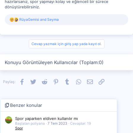
hazırlarsanız, spor yapmayı kolay ve eğlenceli bir sürece
dönüştürebilirsiniz.
R
RüyaGemisi
and
Seyma
e
a
c
t
i
Cevap yazmak için giriş yap yada kayıt ol.
o
n
s
Konuyu Görüntüleyen Kullanıcılar (Toplam:0)
:
Facebook
Twitter
Reddit
Pinterest
Tumblr
WhatsApp
E-posta
Link
Paylaş:
Benzer konular
Spor yaparken eldiven kullanılır mı
Başlatan poliyana
7 Tem 2023
Cevaplar: 19
Spor