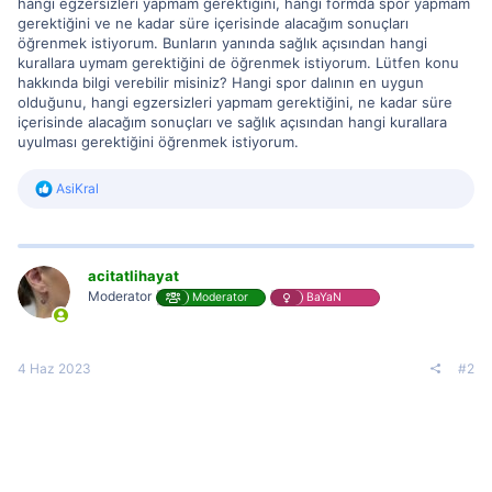
hangi egzersizleri yapmam gerektiğini, hangi formda spor yapmam
gerektiğini ve ne kadar süre içerisinde alacağım sonuçları
öğrenmek istiyorum. Bunların yanında sağlık açısından hangi
kurallara uymam gerektiğini de öğrenmek istiyorum. Lütfen konu
hakkında bilgi verebilir misiniz? Hangi spor dalının en uygun
olduğunu, hangi egzersizleri yapmam gerektiğini, ne kadar süre
içerisinde alacağım sonuçları ve sağlık açısından hangi kurallara
uyulması gerektiğini öğrenmek istiyorum.
R
AsiKral
e
a
c
t
i
acitatlihayat
o
Moderator
Moderator
BaYaN
n
s
:
4 Haz 2023
#2