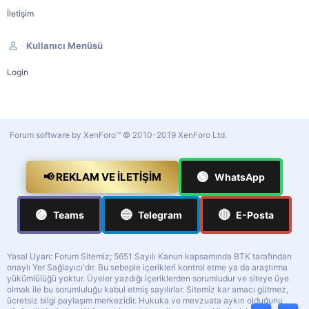
İletişim
Kullanıcı Menüsü
Login
Forum software by XenForo™
© 2010-2019 XenForo Ltd.
🟢
📢 REKLAM VE İLETIŞIM
WhatsApp
🟣
🔵
🔴
Teams
Telegram
E-Posta
Yasal Uyarı: Forum Sitemiz; 5651 Sayılı Kanun kapsamında BTK tarafından
onaylı Yer Sağlayıcı'dır. Bu sebeple içerikleri kontrol etme ya da araştırma
yükümlülüğü yoktur. Üyeler yazdığı içeriklerden sorumludur ve siteye üye
olmak ile bu sorumluluğu kabul etmiş sayılırlar. Sitemiz kar amacı gütmez,
ücretsiz bilgi paylaşım merkezidir. Hukuka ve mevzuata aykırı olduğunu