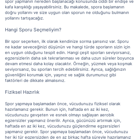
spor yapmanın nereden başlanacağı konusunda ciddi bir endişe ve
kafa karışıklığı yaşayabilirsiniz. Bu makalede, spora başlamanın
doğru yollarını ve size uygun olan sporun ne olduğunu bulmanın
yollarını tartışacağız.
Hangi Sporu Seçmeliyim?
Bir spor seçerken, ilk olarak kendinize sorma şansınız var. Sporu
ne kadar seveceğinizi düşünün ve hangi türde sporların sizin için
en uygun olduğunu tespit edin. Hangi çeşit sporları seviyorsanız,
egzersizlerin daha sık tekrarlanması ve daha uzun süreler boyunca
devam etmesi daha kolay olacaktır. Örneğin, yüzmek veya koşmak
seviyorsanız, bu sporları tercih edebilirsiniz. Ayrıca, sağlığınızın
güvenliğini korumak için, yaşınız ve sağlık durumunuz gibi
faktörleri de dikkate almalısınız.
Fiziksel Hazırlık
Spor yapmaya başlamadan önce, vücudunuzu fiziksel olarak
hazırlamanız gerekir. Bunun için, haftada en az iki kez,
vücudunuzu gevşeten ve esnek olmayı sağlayan aerobik
egzersizler yapmanız önerilir. Ayrıca, gücünüzü artırmak için,
haftada en az iki kez, vücudunuzu güçlendirme egzersizleri
yapmanız gerekir. Spor yapmaya başlamadan önce, vücudunuzu
her iki tür egzersizden de en az birkaç hafta süreyle hazırlamanız