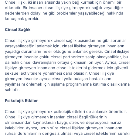
Cinsel ilişki, iki insan arasında yakın bağ kurmak için önemli bir
etkendir. Bir insanın cinsel ilişkiye girmeyerek sağlık veya diğer
nedenlerden dolayı ne gibi problemler yaşayabileceği hakkında
konuşmak gerekir.
Cinsel Sağlık
Cinsel ilişkiye girmeyerek cinsel sağlık açısından ne gibi sorunlar
yaşayabileceğini anlamak için, cinsel ilişkiye girmeyen insanların
yaşadığı durumların neler olduğunu anlamak gerekir. Cinsel ilişkiye
girmeyen insanlar çoklu cinsel partnerlere sahip olmayabilirler, bu
da riskli cinsel davranışların ortaya çıkmasını önlüyor. Ayrıca, cinsel
ilişkiye girmeyen insanların cinsel isteklerini gidermek için güvenli
seksuel aktivitelere yönelmesi daha olasıdır. Cinsel ilişkiye
girmeyen insanlar ayrıca cinsel yolla bulaşan hastalıkların
yayılmasını önlemek için aşılama programlarına katılma olasılıklarına
sahiptir.
Psikolojik Etkiler
Cinsel ilişkiye girmeyerek psikolojik etkileri de anlamak önemlidir.
Cinsel ilişkiye girmeyen insanlar, cinsel özgürlüklerinin
olmamasından kaynaklanan kaygı, stres ve depresyona maruz
kalabilirler. Ayrıca, uzun süre cinsel ilişkiye girmeyen insanların
ruhsal durumlarının dengesiz olması veya cinsel isteklerinin sürekli