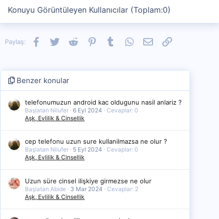
Konuyu Görüntüleyen Kullanıcılar (Toplam:0)
Facebook
Twitter
Reddit
Pinterest
Tumblr
WhatsApp
E-posta
Link
Paylaş:
Benzer konular
telefonumuzun android kac oldugunu nasil anlariz ?
Başlatan Nilufer
6 Eyl 2024
Cevaplar: 0
Aşk, Evlilik & Cinsellik
cep telefonu uzun sure kullanilmazsa ne olur ?
Başlatan Nilufer
5 Eyl 2024
Cevaplar: 0
Aşk, Evlilik & Cinsellik
Uzun süre cinsel ilişkiye girmezse ne olur
Başlatan Abide
3 Mar 2024
Cevaplar: 2
Aşk, Evlilik & Cinsellik