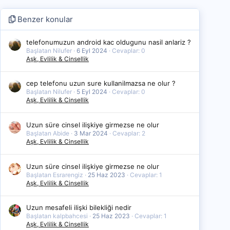
Benzer konular
telefonumuzun android kac oldugunu nasil anlariz ?
Başlatan Nilufer
6 Eyl 2024
Cevaplar: 0
Aşk, Evlilik & Cinsellik
cep telefonu uzun sure kullanilmazsa ne olur ?
Başlatan Nilufer
5 Eyl 2024
Cevaplar: 0
Aşk, Evlilik & Cinsellik
Uzun süre cinsel ilişkiye girmezse ne olur
Başlatan Abide
3 Mar 2024
Cevaplar: 2
Aşk, Evlilik & Cinsellik
Uzun süre cinsel ilişkiye girmezse ne olur
Başlatan Esrarengiz
25 Haz 2023
Cevaplar: 1
Aşk, Evlilik & Cinsellik
Uzun mesafeli ilişki bilekliği nedir
Başlatan kalpbahcesi
25 Haz 2023
Cevaplar: 1
Aşk, Evlilik & Cinsellik