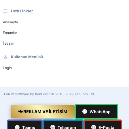
Hızlı Linkler
Anasayfa
Forumlar
İletişim
Kullanıcı Menüsü
Login
Forum software by XenForo™
© 2010-2019 XenForo Ltd.
🟢
📢 REKLAM VE İLETIŞIM
WhatsApp
🟣
🔵
🔴
Teams
Telegram
E-Posta